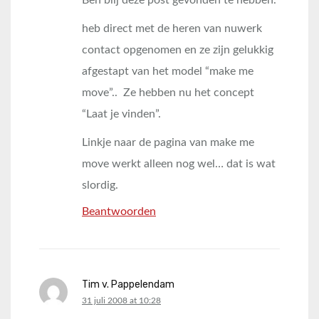
Ben blij deze post gevonden te hebben.
heb direct met de heren van nuwerk
contact opgenomen en ze zijn gelukkig
afgestapt van het model “make me
move”.. Ze hebben nu het concept
“Laat je vinden”.
Linkje naar de pagina van make me
move werkt alleen nog wel… dat is wat
slordig.
Beantwoorden
Tim v. Pappelendam
says:
31 juli 2008 at 10:28