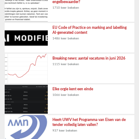
engelbewaarder?
1710 keer bekeken
EU Code of Practice on marking and labelling
AI-generated content
1486 keer bekeken
Breaking news: aantal vacatures in juni 2026
1115 keer bekeken
Elke orgie kent een einde
1066 keer bekeken
Heeft UWV het Programma van Eisen van de
tender volledig laten vallen?
937 keer bekeken