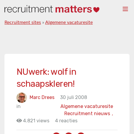
Togg
navi
Recruitment sites
»
Algemene vacaturesite
NUwerk: wolf in
schaapskleren!
Marc Drees
30 juli 2008
in
Algemene vacaturesite
Recruitment nieuws
,
4.821 views
4 reacties