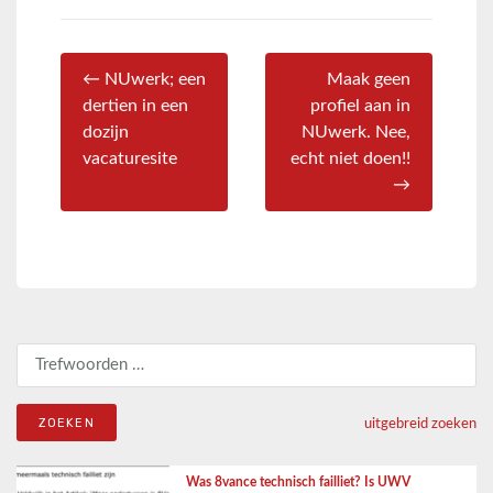
← NUwerk; een
Maak geen
dertien in een
profiel aan in
dozijn
NUwerk. Nee,
vacaturesite
echt niet doen!!
→
Zoeken naar:
uitgebreid zoeken
Was 8vance technisch failliet? Is UWV