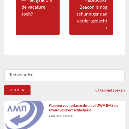
← Het gaat om
Facebooks’
de vacature
Beacon is nog
toch?
schunniger dan
eerder gedacht
→
Zoeken naar:
uitgebreid zoeken
Planning voor gefaseerde uitrol UWV BMS nu
alweer volstrekt achterhaald
1829 keer bekeken