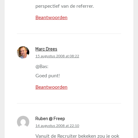
perspectief van de referrer.
Beantwoorden
Marc Drees
says:
15 augustus 2008 at 08:22
@Bas:
Goed punt!
Beantwoorden
Ruben @ Freep
says:
14 augustus 2008 at 22:10
Vanuit de Recruiter bekeken zou je ook