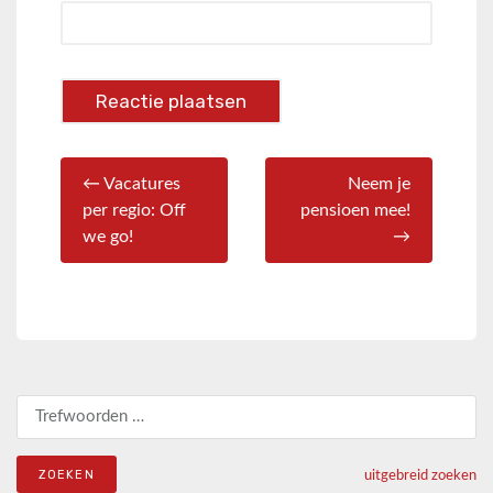
← Vacatures
Neem je
per regio: Off
pensioen mee!
we go!
→
Zoeken naar:
uitgebreid zoeken