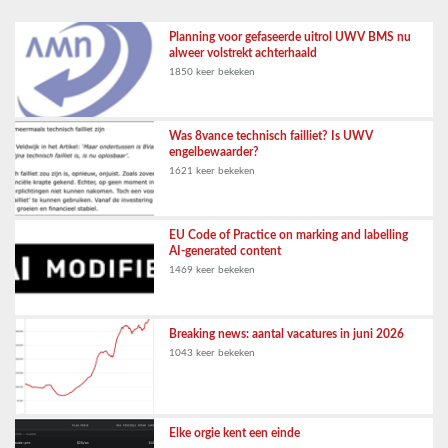
Planning voor gefaseerde uitrol UWV BMS nu
alweer volstrekt achterhaald
1850 keer bekeken
Was 8vance technisch failliet? Is UWV
engelbewaarder?
1621 keer bekeken
EU Code of Practice on marking and labelling
AI-generated content
1469 keer bekeken
Breaking news: aantal vacatures in juni 2026
1043 keer bekeken
Elke orgie kent een einde