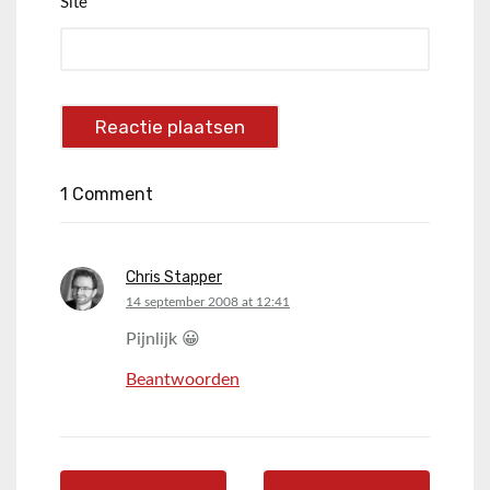
Site
1 Comment
Chris Stapper
says:
14 september 2008 at 12:41
Pijnlijk 😀
Beantwoorden