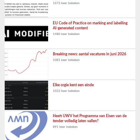
1673 keer bekeken
EU Code of Practice on marking and labelling
AI-generated content
1480 keer bekeken
Breaking news: aantal vacatures in juni 2026
1081 keer bekeken
Elke orgie kent een einde
1022 keer bekeken
Heeft UWV het Programma van Eisen van de
tender volledig laten vallen?
891 keer bekeken