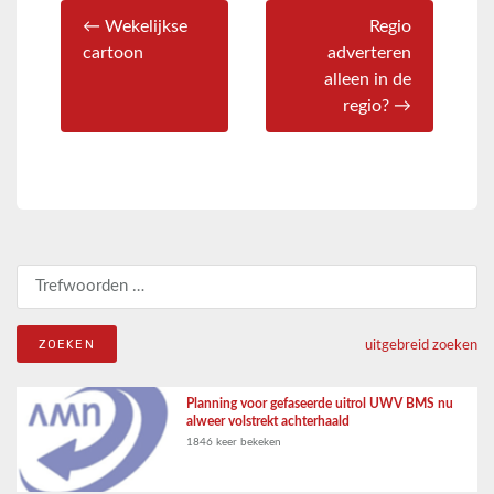
← Wekelijkse
Regio
cartoon
adverteren
alleen in de
regio? →
Zoeken naar:
uitgebreid zoeken
Planning voor gefaseerde uitrol UWV BMS nu
alweer volstrekt achterhaald
1846 keer bekeken