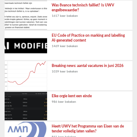
Was 8vance technisch failliet? Is UWV
engelbewaarder?
1617 keer bekeken
EU Code of Practice on marking and labelling
AI-generated content
1469 keer bekeken
Breaking news: aantal vacatures in juni 2026
1039 keer bekeken
Elke orgie kent een einde
986 keer bekeken
Heeft UWV het Programma van Eisen van de
tender volledig laten vallen?