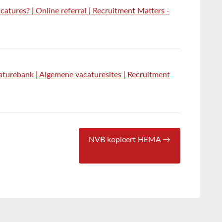
atures? | Online referral | Recruitment Matters -
caturebank | Algemene vacaturesites | Recruitment
NVB kopieert HEMA →