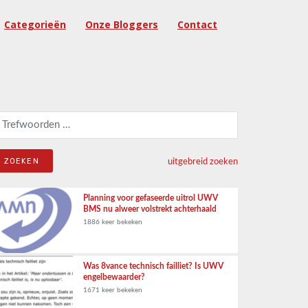
Categorieën
Onze Bloggers
Contact
eken naar:
uitgebreid zoeken
Planning voor gefaseerde uitrol UWV
BMS nu alweer volstrekt achterhaald
1886 keer bekeken
Was 8vance technisch failliet? Is UWV
engelbewaarder?
1671 keer bekeken