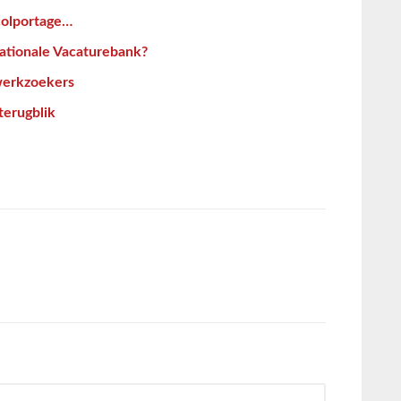
colportage…
ationale Vacaturebank?
 werkzoekers
terugblik