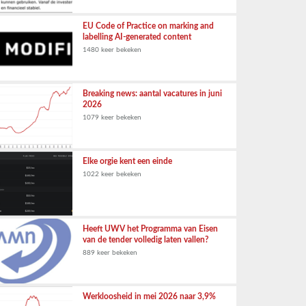
EU Code of Practice on marking and
labelling AI-generated content
1480 keer bekeken
Breaking news: aantal vacatures in juni
2026
1079 keer bekeken
Elke orgie kent een einde
1022 keer bekeken
Heeft UWV het Programma van Eisen
van de tender volledig laten vallen?
889 keer bekeken
Werkloosheid in mei 2026 naar 3,9%