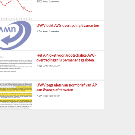
802 keer bekeken
UWV dekt AVG overtreding 8vance toe
776 keer bekeken
Het AP loket voor grootschalige AVG-
overtredingen is permanent gesloten
740 keer bekeken
UWV zegt niets van normbrief van AP
aan 8vance af te weten
719 keer bekeken