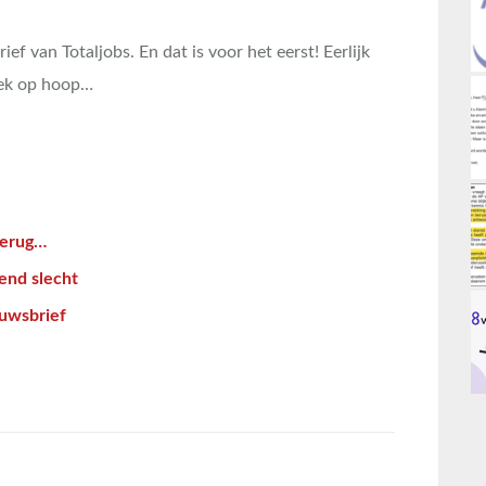
ef van Totaljobs. En dat is voor het eerst! Eerlijk
eek op hoop…
terug…
end slecht
euwsbrief