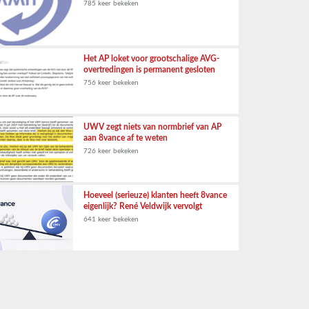
785 keer bekeken
Het AP loket voor grootschalige AVG-
overtredingen is permanent gesloten
756 keer bekeken
UWV zegt niets van normbrief van AP
aan 8vance af te weten
726 keer bekeken
Hoeveel (serieuze) klanten heeft 8vance
eigenlijk? René Veldwijk vervolgt
641 keer bekeken