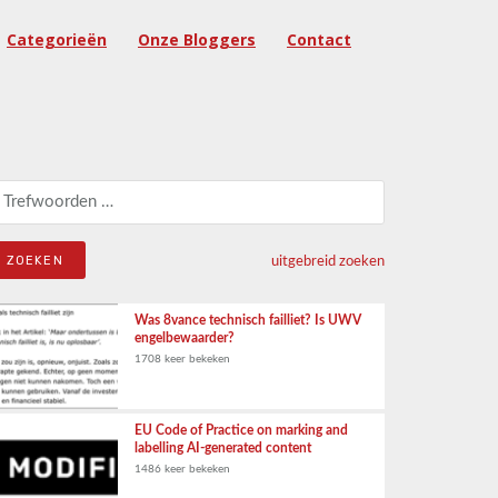
Categorieën
Onze Bloggers
Contact
eken naar:
uitgebreid zoeken
Was 8vance technisch failliet? Is UWV
engelbewaarder?
1708 keer bekeken
EU Code of Practice on marking and
labelling AI-generated content
1486 keer bekeken