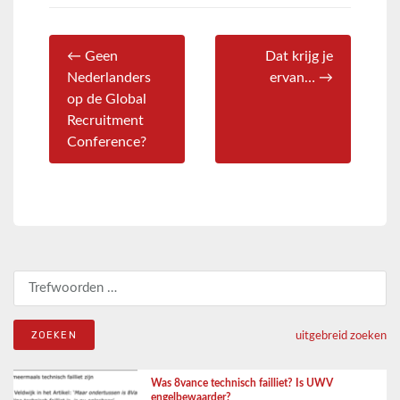
← Geen
Dat krijg je
Nederlanders
ervan… →
op de Global
Recruitment
Conference?
Zoeken naar:
uitgebreid zoeken
Was 8vance technisch failliet? Is UWV
engelbewaarder?