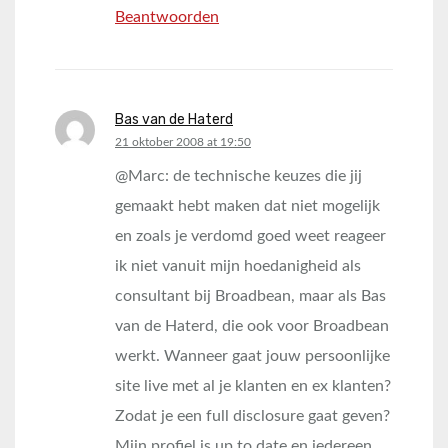
Beantwoorden
Bas van de Haterd
says:
21 oktober 2008 at 19:50
@Marc: de technische keuzes die jij
gemaakt hebt maken dat niet mogelijk
en zoals je verdomd goed weet reageer
ik niet vanuit mijn hoedanigheid als
consultant bij Broadbean, maar als Bas
van de Haterd, die ook voor Broadbean
werkt. Wanneer gaat jouw persoonlijke
site live met al je klanten en ex klanten?
Zodat je een full disclosure gaat geven?
Mijn profiel is up to date en iedereen