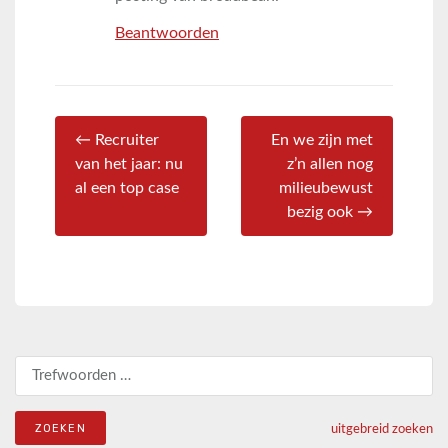
Beantwoorden
← Recruiter
En we zijn met
van het jaar: nu
z’n allen nog
al een top case
milieubewust
bezig ook →
Zoeken naar:
uitgebreid zoeken