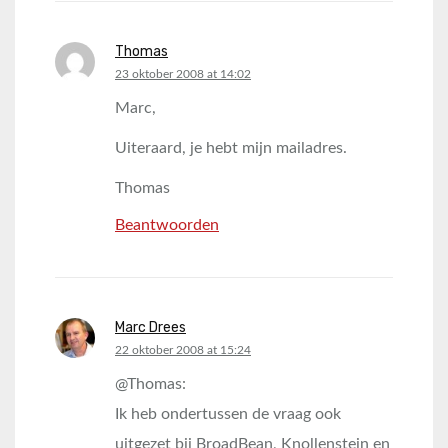
Thomas
says:
23 oktober 2008 at 14:02
Marc,
Uiteraard, je hebt mijn mailadres.
Thomas
Beantwoorden
Marc Drees
says:
22 oktober 2008 at 15:24
@Thomas:
Ik heb ondertussen de vraag ook
uitgezet bij BroadBean, Knollenstein en