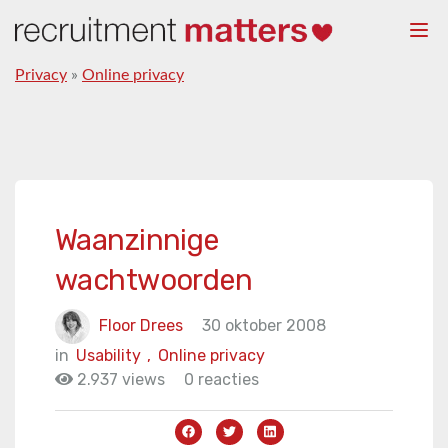
Togg
navi
Privacy
»
Online privacy
Waanzinnige
wachtwoorden
Floor Drees
30 oktober 2008
in
Usability
,
Online privacy
2.937 views
0 reacties