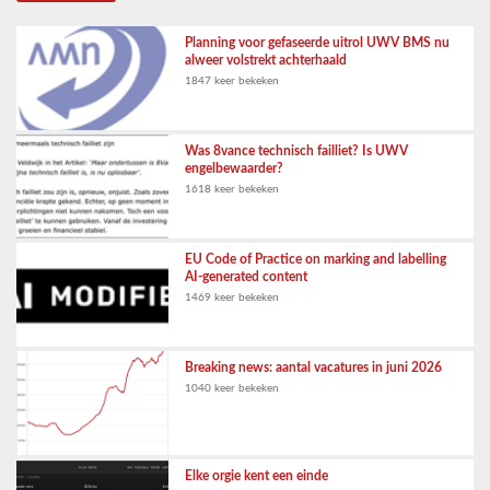
Planning voor gefaseerde uitrol UWV BMS nu
alweer volstrekt achterhaald
1847 keer bekeken
Was 8vance technisch failliet? Is UWV
engelbewaarder?
1618 keer bekeken
EU Code of Practice on marking and labelling
AI-generated content
1469 keer bekeken
Breaking news: aantal vacatures in juni 2026
1040 keer bekeken
Elke orgie kent een einde