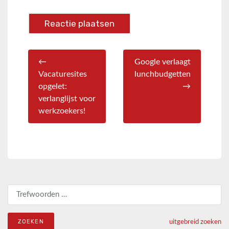
←
Google verlaagt
Vacaturesites
lunchbudgetten
opgelet:
→
verlanglijst voor
werkzoekers!
Zoeken naar:
uitgebreid zoeken