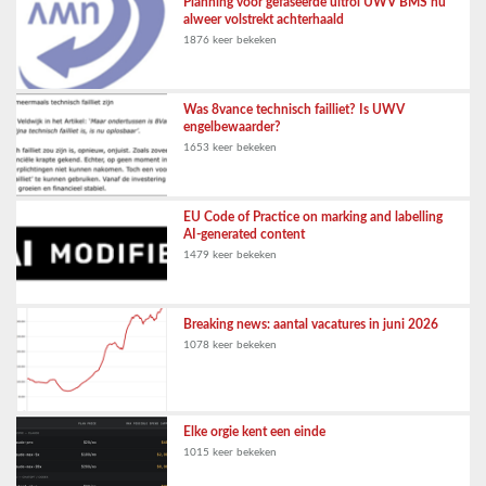
Planning voor gefaseerde uitrol UWV BMS nu
alweer volstrekt achterhaald
1876 keer bekeken
Was 8vance technisch failliet? Is UWV
engelbewaarder?
1653 keer bekeken
EU Code of Practice on marking and labelling
AI-generated content
1479 keer bekeken
Breaking news: aantal vacatures in juni 2026
1078 keer bekeken
Elke orgie kent een einde
1015 keer bekeken