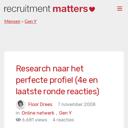
Togg
navi
Mensen
»
Gen Y
Research naar het
perfecte profiel (4e en
laatste ronde reacties)
Floor Drees
7 november 2008
in
Online netwerk
,
Gen Y
6.681 views
4 reacties