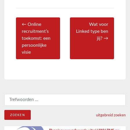
← Online
Wat voor
recruitment’s
Linked type ben
toekomst: een
jij? →
persoonlijke
visie
Zoeken naar:
uitgebreid zoeken