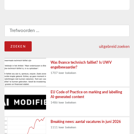
Zoeken naar:
uitgebreid zoeken
Was 8vance technisch failliet? Is UWV
engelbewaarder?
1707 keer bekeken
EU Code of Practice on marking and labelling
AI-generated content
1486 keer bekeken
Breaking news: aantal vacatures in juni 2026
1111 keer bekeken