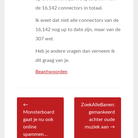
de 16,142 connectors in totaal.
Ik weet dat niet alle connectors van de
16,142 nog up to date zijn, maar van de
307 wel.
Heb je andere vragen dan verneem ik
dit graag van je.
Beantwoorden
←
ZoekAlleBanen:
Monsterboard
gemankeerd
gaat je nu ook
achter oude
online
muziek aan →
spammen…