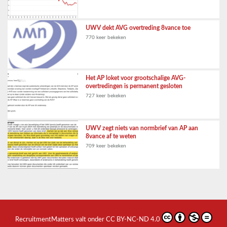
UWV dekt AVG overtreding 8vance toe
770 keer bekeken
Het AP loket voor grootschalige AVG-
overtredingen is permanent gesloten
727 keer bekeken
UWV zegt niets van normbrief van AP aan
8vance af te weten
709 keer bekeken
RecruitmentMatters
valt onder
CC BY-NC-ND 4.0