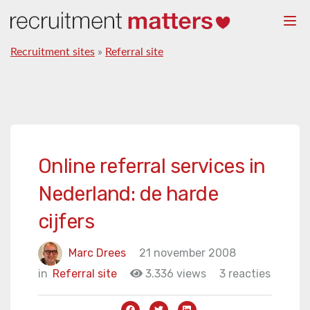
Togg
navi
Recruitment sites
»
Referral site
Online referral services in
Nederland: de harde
cijfers
Marc Drees
21 november 2008
in
Referral site
3.336 views
3 reacties