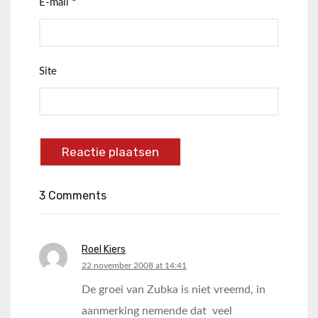
E-mail
*
Site
3 Comments
Roel Kiers
says:
22 november 2008 at 14:41
De groei van Zubka is niet vreemd, in
aanmerking nemende dat veel