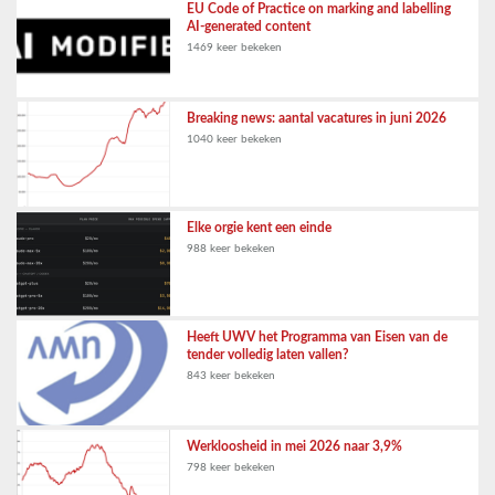
EU Code of Practice on marking and labelling
AI-generated content
1469 keer bekeken
Breaking news: aantal vacatures in juni 2026
1040 keer bekeken
Elke orgie kent een einde
988 keer bekeken
Heeft UWV het Programma van Eisen van de
tender volledig laten vallen?
843 keer bekeken
Werkloosheid in mei 2026 naar 3,9%
798 keer bekeken