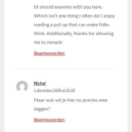
I’d should examine with you here.
Which isn’t one thing I often do! I enjoy
reading a put up that can make folks
think. Additionally, thanks for allowing
me to remark!
Beantwoorden
Michel
says:
1 december 2008 at 09:39
Maar wat wil je hier nu precies mee
zeggen?
Beantwoorden