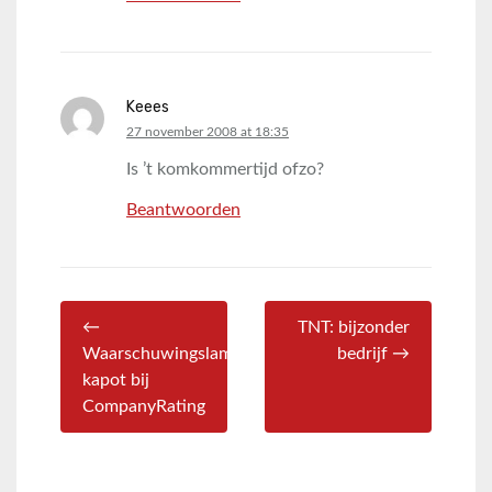
Keees
says:
27 november 2008 at 18:35
Is ’t komkommertijd ofzo?
Beantwoorden
←
TNT: bijzonder
Waarschuwingslampje
bedrijf →
kapot bij
CompanyRating