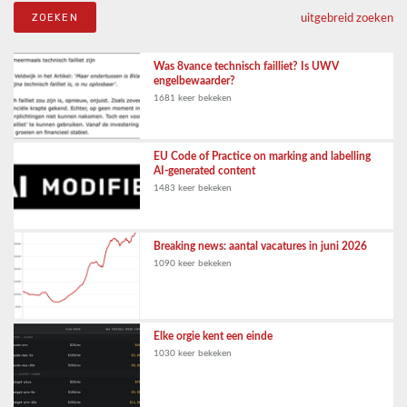
uitgebreid zoeken
Was 8vance technisch failliet? Is UWV
engelbewaarder?
1681 keer bekeken
EU Code of Practice on marking and labelling
AI-generated content
1483 keer bekeken
Breaking news: aantal vacatures in juni 2026
1090 keer bekeken
Elke orgie kent een einde
1030 keer bekeken