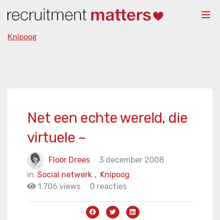
Togg
navi
Knipoog
Net een echte wereld, die
virtuele ~
Floor Drees
3 december 2008
in
Social netwerk
,
Knipoog
1.706 views
0 reacties