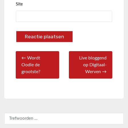
Site
← Wordt
Live bloggend
Oodle de
op Digitaal-
grootste?
Werven →
Zoeken naar: