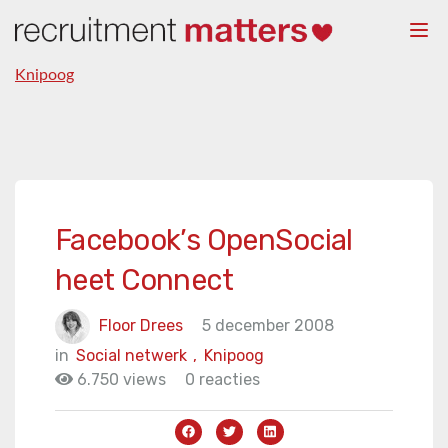
Togg
navi
Knipoog
Facebook’s OpenSocial
heet Connect
Floor Drees
5 december 2008
in
Social netwerk
,
Knipoog
6.750 views
0 reacties