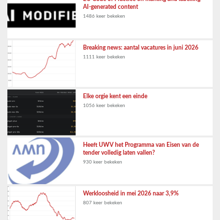
AI-generated content
1486 keer bekeken
Breaking news: aantal vacatures in juni 2026
1111 keer bekeken
Elke orgie kent een einde
1056 keer bekeken
Heeft UWV het Programma van Eisen van de
tender volledig laten vallen?
930 keer bekeken
Werkloosheid in mei 2026 naar 3,9%
807 keer bekeken