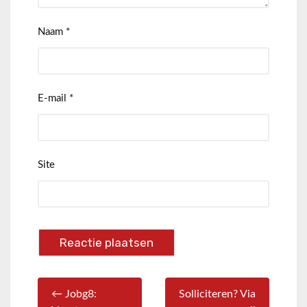
Naam
*
E-mail
*
Site
← Jobg8:
Solliciteren? Via