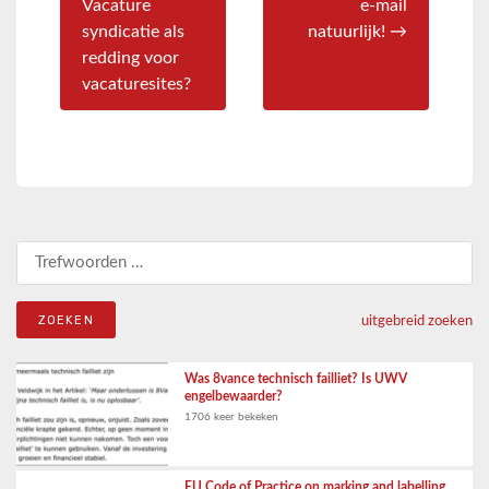
Vacature
e-mail
syndicatie als
natuurlijk! →
redding voor
vacaturesites?
Zoeken naar:
uitgebreid zoeken
Was 8vance technisch failliet? Is UWV
engelbewaarder?
1706 keer bekeken
EU Code of Practice on marking and labelling