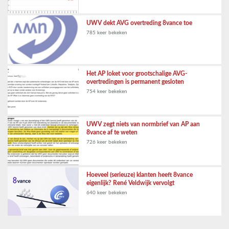
UWV dekt AVG overtreding 8vance toe
785 keer bekeken
Het AP loket voor grootschalige AVG-
overtredingen is permanent gesloten
754 keer bekeken
UWV zegt niets van normbrief van AP aan
8vance af te weten
726 keer bekeken
Hoeveel (serieuze) klanten heeft 8vance
eigenlijk? René Veldwijk vervolgt
640 keer bekeken