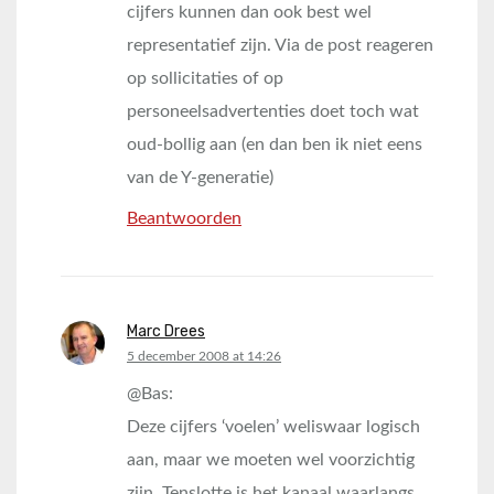
cijfers kunnen dan ook best wel
representatief zijn. Via de post reageren
op sollicitaties of op
personeelsadvertenties doet toch wat
oud-bollig aan (en dan ben ik niet eens
van de Y-generatie)
Beantwoorden
Marc Drees
says:
5 december 2008 at 14:26
@Bas:
Deze cijfers ‘voelen’ weliswaar logisch
aan, maar we moeten wel voorzichtig
zijn. Tenslotte is het kanaal waarlangs