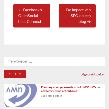
← Facebook’s
De impact van
OpenSocial
SEO op een
heet Connect
blog →
Zoeken naar:
uitgebreid zoeken
Planning voor gefaseerde uitrol UWV BMS nu
alweer volstrekt achterhaald
1865 keer bekeken