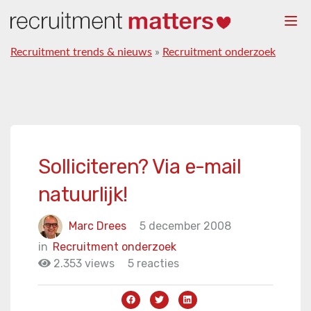
Togg
navi
Recruitment trends & nieuws
»
Recruitment onderzoek
Solliciteren? Via e-mail
natuurlijk!
Marc Drees
5 december 2008
in
Recruitment onderzoek
2.353 views
5 reacties