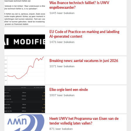
Was 8vance technisch failliet? Is UWV
engelbewaarder?
1645 keer bekeken
EU Code of Practice on marking and labelling
AI-generated content
1476 keer bekeken
Breaking news: aantal vacatures in juni 2026
1071 keer bekeken
Elke orgie kent een einde
1007 keer bekeken
Heeft UWV het Programma van Eisen van de
tender volledig laten vallen?
871 keer bekeken