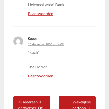
Helemaal waar! Dank
Beantwoorden
Keees
says:
13 december 2008 at 14:09
*kuch*
The Horror…
Beantwoorden
← Iedereen is
Wekelijkse
ontwerper. Of
cartoon →