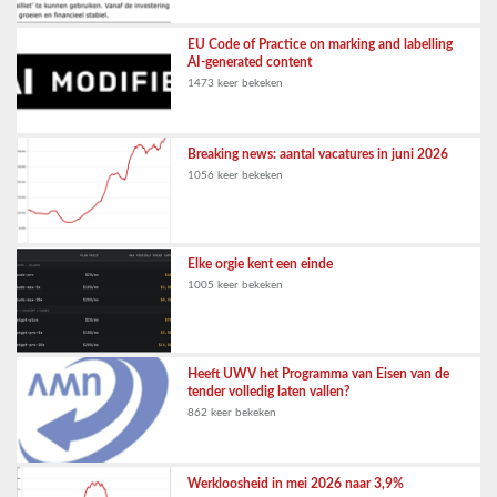
EU Code of Practice on marking and labelling
AI-generated content
1473 keer bekeken
Breaking news: aantal vacatures in juni 2026
1056 keer bekeken
Elke orgie kent een einde
1005 keer bekeken
Heeft UWV het Programma van Eisen van de
tender volledig laten vallen?
862 keer bekeken
Werkloosheid in mei 2026 naar 3,9%