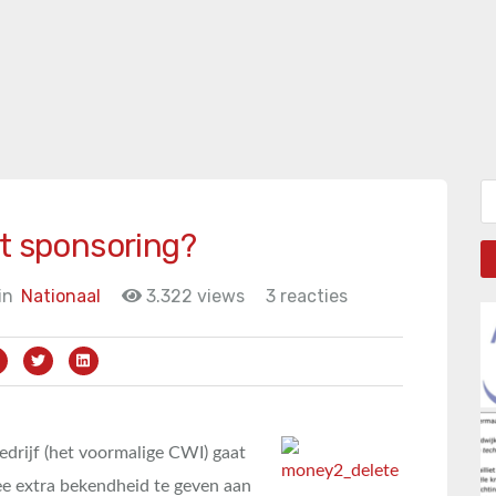
Zo
rt sponsoring?
in
Nationaal
3.322 views
3 reacties
drijf (het voormalige CWI) gaat
e extra bekendheid te geven aan