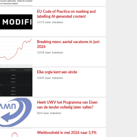
EU Code of Practice on marking and
labelling AI-generated content
1475 keer bekeken
Breaking news: aantal vacatures in juni
2026
1058 keer bekeken
Elke orgie kent een einde
1005 keer bekeken
Heeft UWV het Programma van Eisen
van de tender volledig laten vallen?
864 keer bekeken
Werkloosheid in mei 2026 naar 3,9%