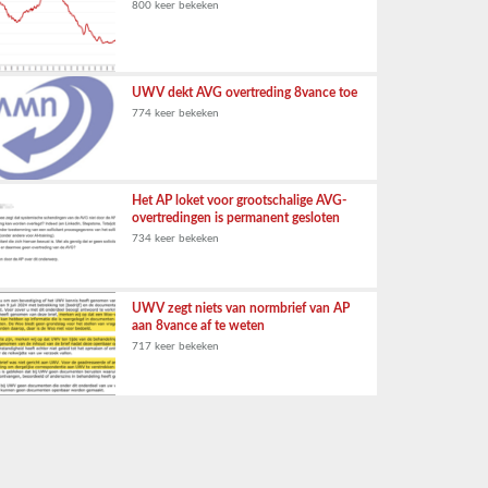
800 keer bekeken
UWV dekt AVG overtreding 8vance toe
774 keer bekeken
Het AP loket voor grootschalige AVG-
overtredingen is permanent gesloten
734 keer bekeken
UWV zegt niets van normbrief van AP
aan 8vance af te weten
717 keer bekeken