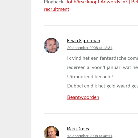
Pingback:
Jobbörse koopt Adwords in? | Bele
recruitment
Erwin Sigterman
says:
20 december 2008 at 12:34
Ik vind het een fantastische co
iedereen al voor 1 januari wat h
Uitmuntend bedacht!
Dubbel en dik het geld waard g
Beantwoorden
Marc Drees
says:
18 december 2008 at 08:11