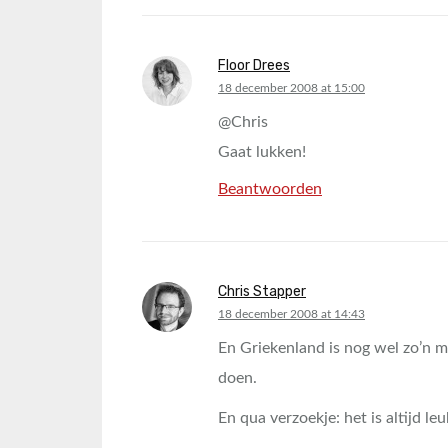
Floor Drees
says:
18 december 2008 at 15:00
@Chris
Gaat lukken!
Beantwoorden
Chris Stapper
says:
18 december 2008 at 14:43
En Griekenland is nog wel zo’n mo
doen.
En qua verzoekje: het is altijd l