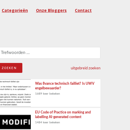
Categorieën
Onze Bloggers
Contact
eken naar:
uitgebreid zoeken
Was 8vance technisch failliet? Is UWV
engelbewaarder?
1689 keer bekeken
EU Code of Practice on marking and
labelling AI-generated content
1484 keer bekeken