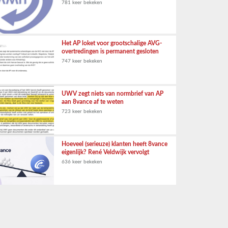
781 keer bekeken
Het AP loket voor grootschalige AVG-
overtredingen is permanent gesloten
747 keer bekeken
UWV zegt niets van normbrief van AP
aan 8vance af te weten
723 keer bekeken
Hoeveel (serieuze) klanten heeft 8vance
eigenlijk? René Veldwijk vervolgt
636 keer bekeken