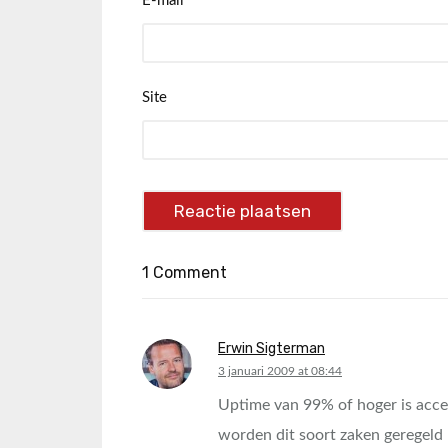
E-mail
*
Site
1 Comment
Erwin Sigterman
says:
3 januari 2009 at 08:44
Uptime van 99% of hoger is acce
worden dit soort zaken geregel