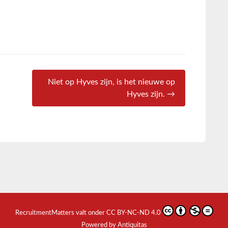
Niet op Hyves zijn, is het nieuwe op
Hyves zijn. →
RecruitmentMatters
valt onder
CC BY-NC-ND 4.0
Powered by Antiquitas