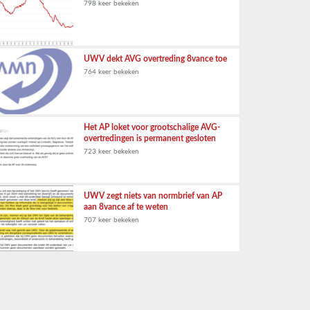
798 keer bekeken
UWV dekt AVG overtreding 8vance toe
764 keer bekeken
Het AP loket voor grootschalige AVG-
overtredingen is permanent gesloten
723 keer bekeken
UWV zegt niets van normbrief van AP
aan 8vance af te weten
707 keer bekeken