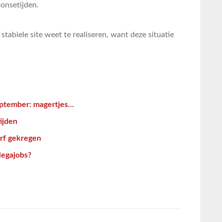
ponsetijden.
tabiele site weet te realiseren, want deze situatie
eptember: magertjes…
ijden
erf gekregen
Megajobs?