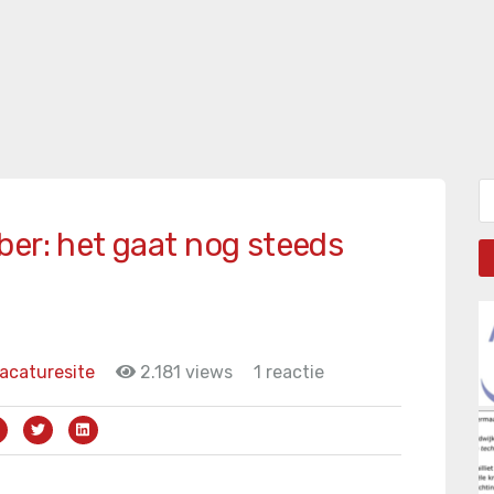
Zo
ber: het gaat nog steeds
acaturesite
2.181 views
1 reactie