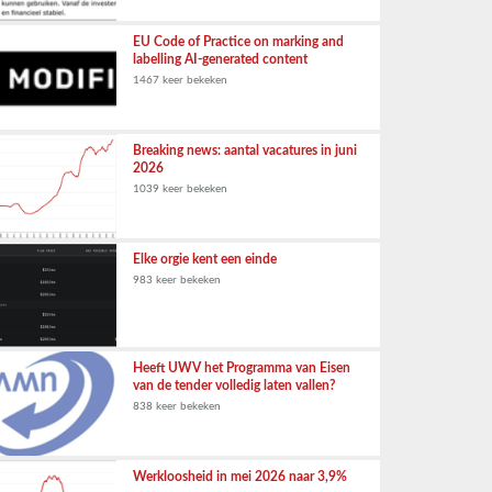
EU Code of Practice on marking and
labelling AI-generated content
1467 keer bekeken
Breaking news: aantal vacatures in juni
2026
1039 keer bekeken
Elke orgie kent een einde
983 keer bekeken
Heeft UWV het Programma van Eisen
van de tender volledig laten vallen?
838 keer bekeken
Werkloosheid in mei 2026 naar 3,9%