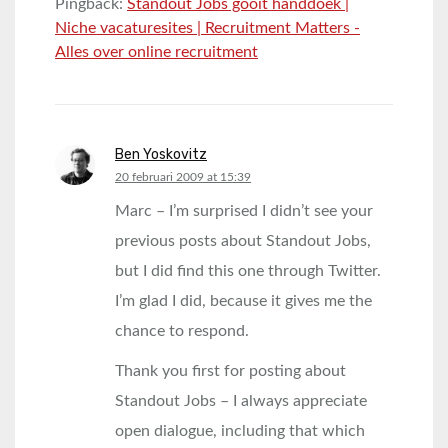
Pingback:
Standout Jobs gooit handdoek |
Niche vacaturesites | Recruitment Matters -
Alles over online recruitment
Ben Yoskovitz
says:
20 februari 2009 at 15:39
Marc – I’m surprised I didn’t see your
previous posts about Standout Jobs,
but I did find this one through Twitter.
I’m glad I did, because it gives me the
chance to respond.
Thank you first for posting about
Standout Jobs – I always appreciate
open dialogue, including that which