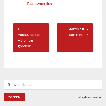
Beantwoorden
←
Starter? Kijk
Vacaturesites
dan niet! →
VS blijven
groeien!
Zoeken naar:
uitgebreid zoeken