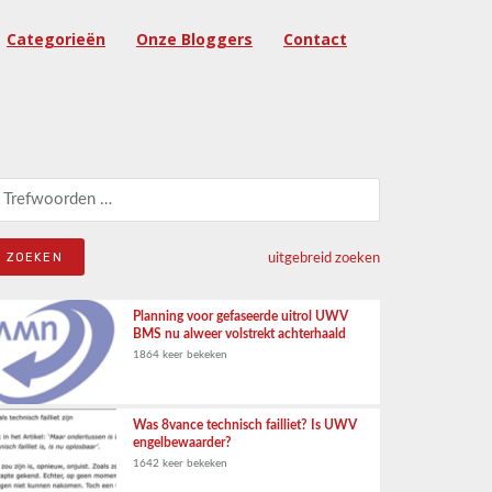
Categorieën
Onze Bloggers
Contact
eken naar:
uitgebreid zoeken
Planning voor gefaseerde uitrol UWV
BMS nu alweer volstrekt achterhaald
1864 keer bekeken
Was 8vance technisch failliet? Is UWV
engelbewaarder?
1642 keer bekeken