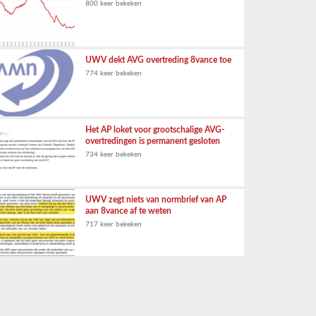
800 keer bekeken
UWV dekt AVG overtreding 8vance toe
774 keer bekeken
Het AP loket voor grootschalige AVG-
overtredingen is permanent gesloten
734 keer bekeken
UWV zegt niets van normbrief van AP
aan 8vance af te weten
717 keer bekeken