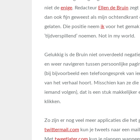
niet de
enige
. Redacteur
Ellen de Bruin
zegt 
dan ook fijn geweest als mijn ochtendkrant
gelaten. Die positie neem
ik
voor het gemak e
’tijdverspillend’ noemen. Not in my world.
Gelukkig is de Bruin niet onverdeeld negatie
en weer navigeren tussen persoonlijke pagi
(bij bijvoorbeeld een telefoongesprek van ie
van het verhaal hoort. Misschien kan ze die
iemand volgen), dat is een stuk makkelijker
klikken.
Zo zijn er nog veel meer applicaties die het
twittermail.com
kun je tweets naar een mail
Met
tweetlater.com
kun je plannen wanneer 