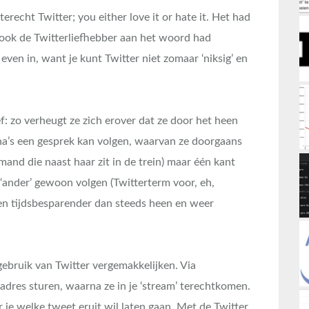
terecht Twitter; you either love it or hate it. Het had
 ook de Twitterliefhebber aan het woord had
ven in, want je kunt Twitter niet zomaar ‘niksig’ en
f: zo verheugt ze zich erover dat ze door het heen
na’s een gesprek kan volgen, waarvan ze doorgaans
mand die naast haar zit in de trein) maar één kant
 ‘ander’ gewoon volgen (Twitterterm voor, eh,
 en tijdsbesparender dan steeds heen en weer
 gebruik van Twitter vergemakkelijken. Via
adres sturen, waarna ze in je ‘stream’ terechtkomen.
je welke tweet eruit wil laten gaan. Met de Twitter