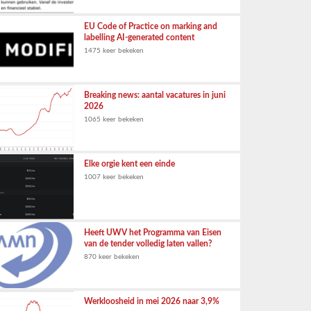
EU Code of Practice on marking and
labelling AI-generated content
1475 keer bekeken
Breaking news: aantal vacatures in juni
2026
1065 keer bekeken
Elke orgie kent een einde
1007 keer bekeken
Heeft UWV het Programma van Eisen
van de tender volledig laten vallen?
870 keer bekeken
Werkloosheid in mei 2026 naar 3,9%