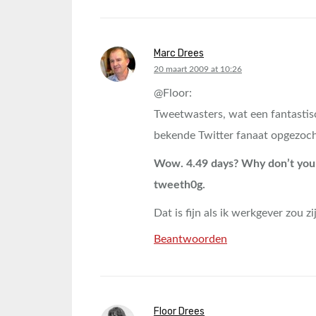
Marc Drees
says:
20 maart 2009 at 10:26
@Floor:
Tweetwasters, wat een fantastis
bekende Twitter fanaat opgezocht
Wow. 4.49 days? Why don’t you 
tweeth0g.
Dat is fijn als ik werkgever zou z
Beantwoorden
Floor Drees