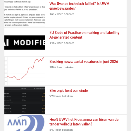
Was 8vance technisch failliet? Is UWV
engelbewaarder?
1619 keer bekeken
EU Code of Practice on marking and labelling
AI-generated content
1469 keer bekeken
Breaking news: aantal vacatures in juni 2026
1042 keer bekeken
Elke orgie kent een einde
990 keer bekeken
Heeft UWV het Programma van Eisen van de
tender volledig laten vallen?
847 keer bekeken