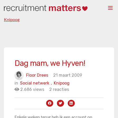
Togg
navi
Knipoog
Dag mam, we Hyven!
Floor Drees
21 maart 2009
in
Social netwerk
,
Knipoog
2.686 views
2 reacties
Enkele weken terug heb ik een account op