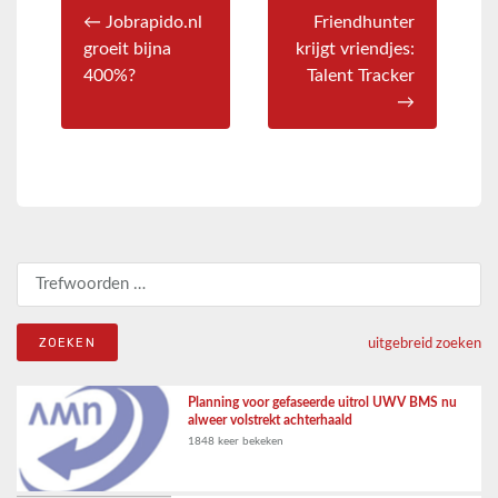
← Jobrapido.nl
Friendhunter
groeit bijna
krijgt vriendjes:
400%?
Talent Tracker
→
Zoeken naar:
uitgebreid zoeken
Planning voor gefaseerde uitrol UWV BMS nu
alweer volstrekt achterhaald
1848 keer bekeken