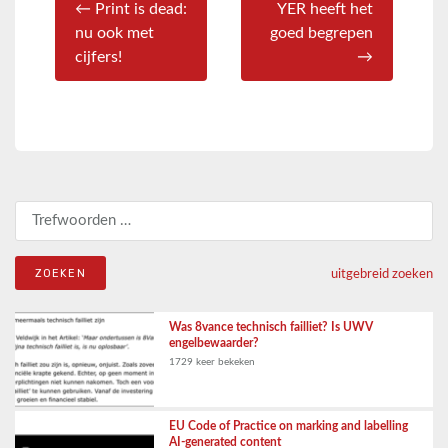
← Print is dead:
YER heeft het
nu ook met
goed begrepen
cijfers!
→
Zoeken naar:
uitgebreid zoeken
Was 8vance technisch failliet? Is UWV
engelbewaarder?
1729 keer bekeken
EU Code of Practice on marking and labelling
AI-generated content