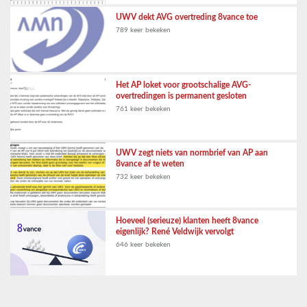
UWV dekt AVG overtreding 8vance toe
789 keer bekeken
Het AP loket voor grootschalige AVG-
overtredingen is permanent gesloten
761 keer bekeken
UWV zegt niets van normbrief van AP aan
8vance af te weten
732 keer bekeken
Hoeveel (serieuze) klanten heeft 8vance
eigenlijk? René Veldwijk vervolgt
646 keer bekeken