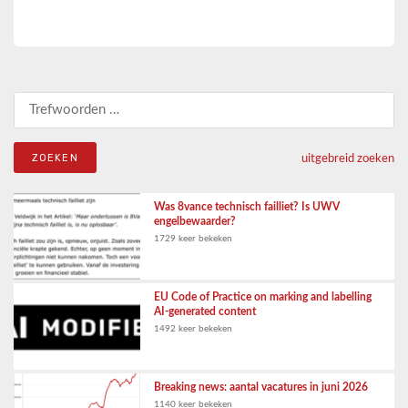
Zoeken naar:
uitgebreid zoeken
Was 8vance technisch failliet? Is UWV
engelbewaarder?
1729 keer bekeken
EU Code of Practice on marking and labelling
AI-generated content
1492 keer bekeken
Breaking news: aantal vacatures in juni 2026
1140 keer bekeken