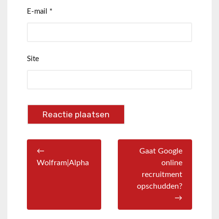
E-mail
*
Site
←
Gaat Google
Wolfram|Alpha
online
recruitment
opschudden?
→