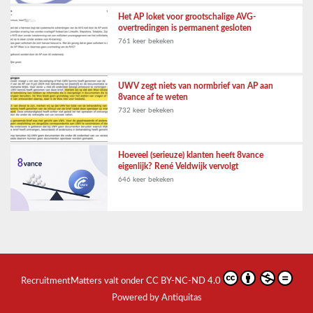
Het AP loket voor grootschalige AVG-
overtredingen is permanent gesloten
761 keer bekeken
UWV zegt niets van normbrief van AP aan
8vance af te weten
732 keer bekeken
Hoeveel (serieuze) klanten heeft 8vance
eigenlijk? René Veldwijk vervolgt
646 keer bekeken
RecruitmentMatters
valt onder
CC BY-NC-ND 4.0
Powered by Antiquitas