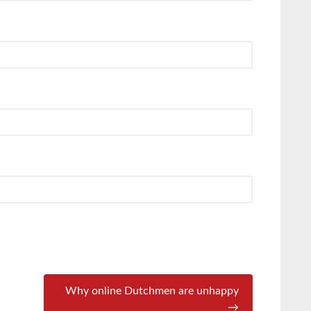
Why online Dutchmen are unhappy
→