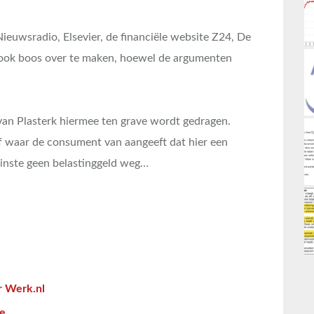
euwsradio, Elsevier, de financiële website Z24, De
r ook boos over te maken, hoewel de argumenten
van Plasterk hiermee ten grave wordt gedragen.
f waar de consument van aangeeft dat hier een
minste geen belastinggeld weg…
r Werk.nl
se