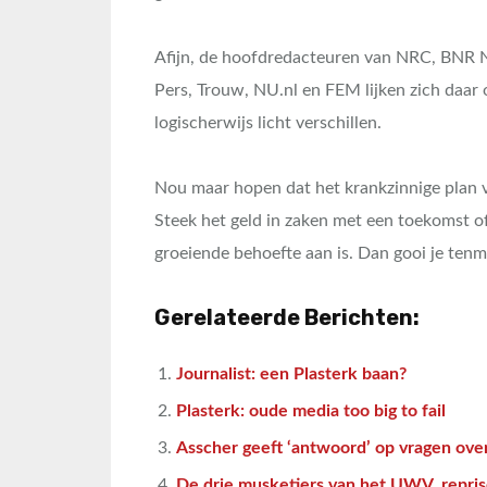
Afijn, de hoofdredacteuren van NRC, BNR Ni
Pers, Trouw, NU.nl en FEM lijken zich daa
logischerwijs licht verschillen.
Nou maar hopen dat het krankzinnige plan 
Steek het geld in zaken met een toekomst o
groeiende behoefte aan is. Dan gooi je ten
Gerelateerde Berichten:
Journalist: een Plasterk baan?
Plasterk: oude media too big to fail
Asscher geeft ‘antwoord’ op vragen ove
De drie musketiers van het UWV, repri