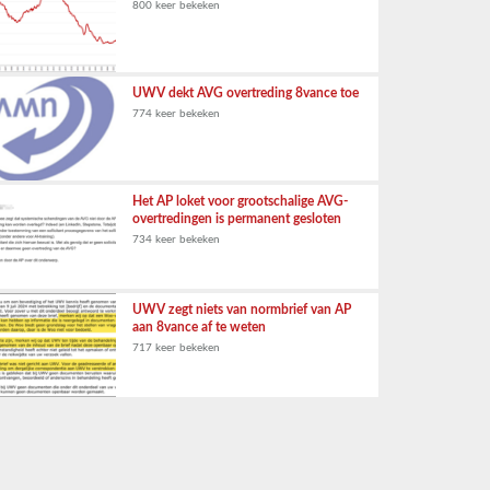
800 keer bekeken
UWV dekt AVG overtreding 8vance toe
774 keer bekeken
Het AP loket voor grootschalige AVG-
overtredingen is permanent gesloten
734 keer bekeken
UWV zegt niets van normbrief van AP
aan 8vance af te weten
717 keer bekeken