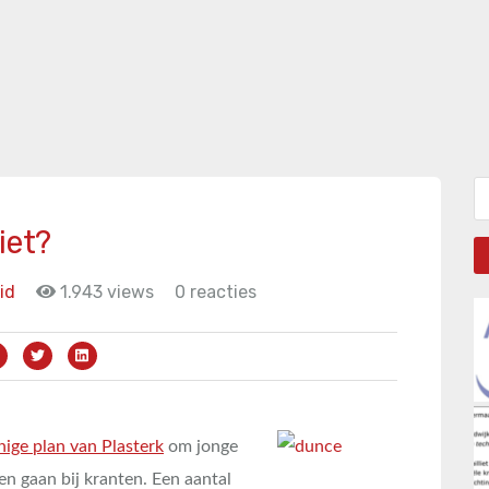
Zo
iet?
id
1.943 views
0 reacties
nige plan van Plasterk
om jonge
ten gaan bij kranten. Een aantal