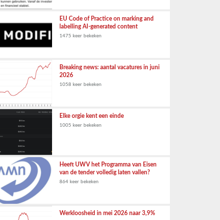
EU Code of Practice on marking and
labelling AI-generated content
1475 keer bekeken
Breaking news: aantal vacatures in juni
2026
1058 keer bekeken
Elke orgie kent een einde
1005 keer bekeken
Heeft UWV het Programma van Eisen
van de tender volledig laten vallen?
864 keer bekeken
Werkloosheid in mei 2026 naar 3,9%