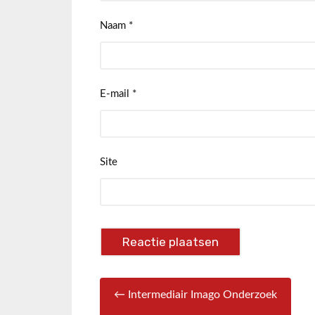
Naam
*
E-mail
*
Site
← Intermediair Imago Onderzoek