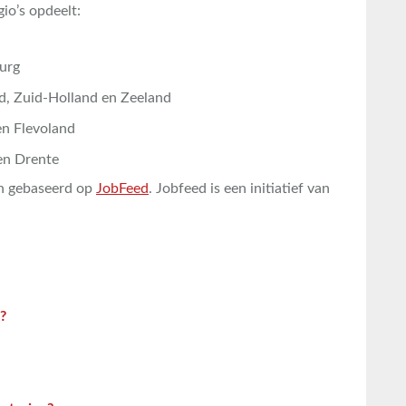
gio’s opdeelt:
urg
d, Zuid-Holland en Zeeland
en Flevoland
en Drente
ijn gebaseerd op
JobFeed
. Jobfeed is een initiatief van
?