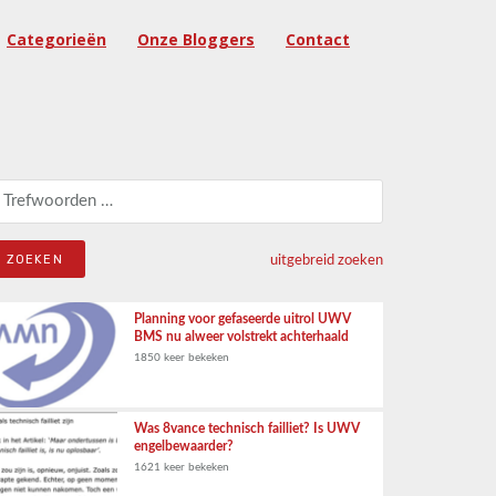
Categorieën
Onze Bloggers
Contact
eken naar:
uitgebreid zoeken
Planning voor gefaseerde uitrol UWV
BMS nu alweer volstrekt achterhaald
1850 keer bekeken
Was 8vance technisch failliet? Is UWV
engelbewaarder?
1621 keer bekeken