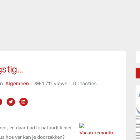
Zo
gstig…
in
Algemeen
1.711 views
0 reacties
or, en daar had ik natuurlijk niet
dus hoe ver kan je doorzakken?