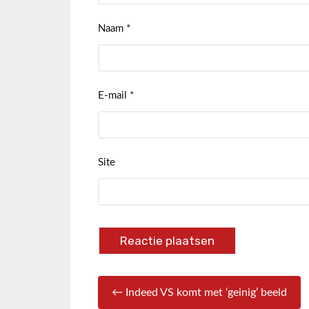
Naam
*
E-mail
*
Site
← Indeed VS komt met ‘geinig’ beeld