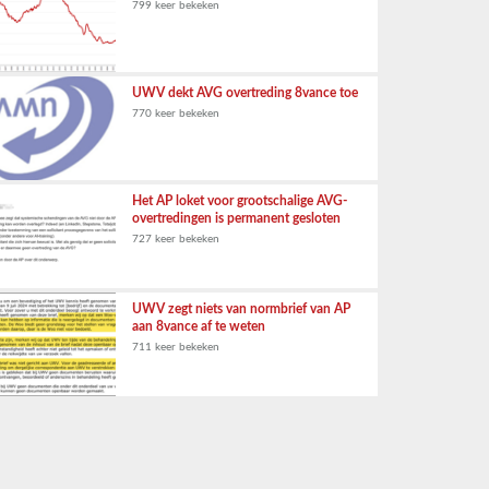
799 keer bekeken
UWV dekt AVG overtreding 8vance toe
770 keer bekeken
Het AP loket voor grootschalige AVG-
overtredingen is permanent gesloten
727 keer bekeken
UWV zegt niets van normbrief van AP
aan 8vance af te weten
711 keer bekeken