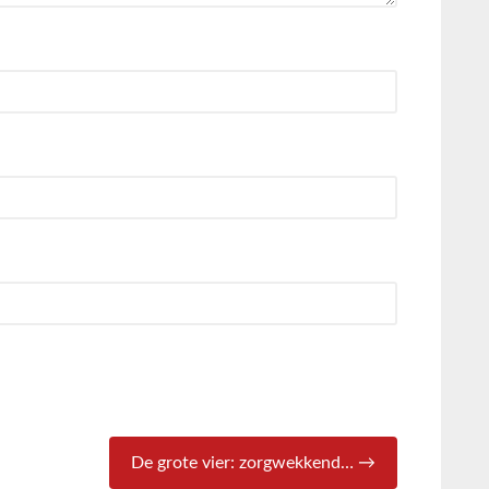
De grote vier: zorgwekkend… →