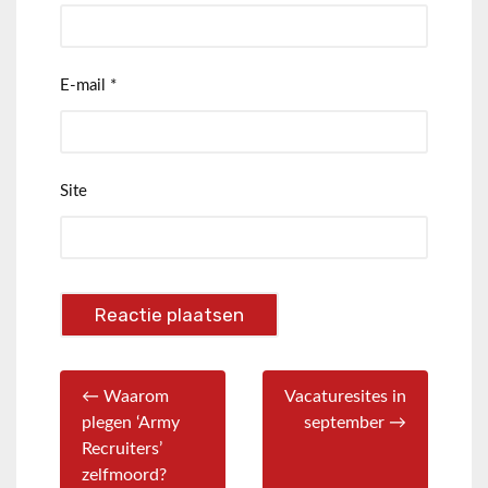
E-mail
*
Site
← Waarom
Vacaturesites in
plegen ‘Army
september →
Recruiters’
zelfmoord?