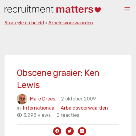
Togg
navi
Strategie en beleid
»
Arbeidsvoorwaarden
Obscene graaier: Ken
Lewis
Marc Drees
2 oktober 2009
in
Internationaal
,
Arbeidsvoorwaarden
3.298 views
0 reacties