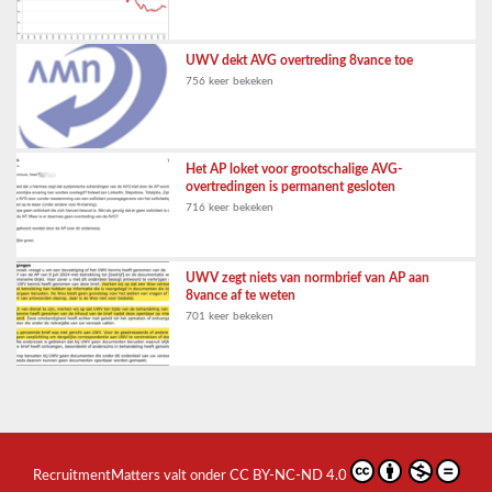
UWV dekt AVG overtreding 8vance toe
756 keer bekeken
Het AP loket voor grootschalige AVG-
overtredingen is permanent gesloten
716 keer bekeken
UWV zegt niets van normbrief van AP aan
8vance af te weten
701 keer bekeken
RecruitmentMatters
valt onder
CC BY-NC-ND 4.0