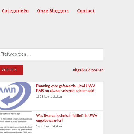
Categorieën
Onze Bloggers
Contact
eken naar:
uitgebreid zoeken
Planning voor gefaseerde uitrol UWV
BMS nu alweer volstrekt achterhaald
1858 keer bekeken
Was 8vance technisch failliet? Is UWV
engelbewaarder?
1633 keer bekeken