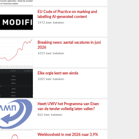
EU Code of Practice on marking and
labelling AI-generated content
1472 keer bekeken
Breaking news: aantal vacatures in juni
2026
1055 keer bekeken
Elke orgie kent een einde
1005 keer bekeken
Heeft UWV het Programma van Eisen
van de tender volledig laten vallen?
862 keer bekeken
Werkloosheid in mei 2026 naar 3,9%