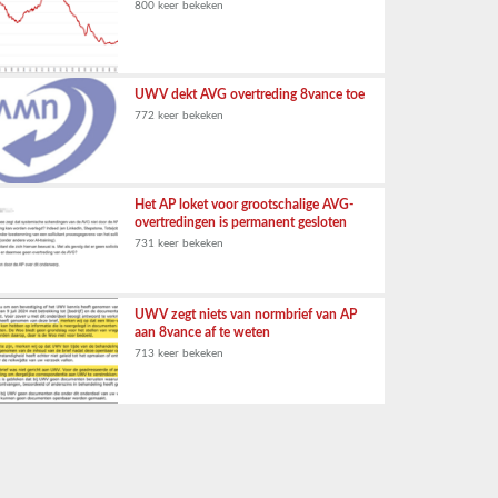
800 keer bekeken
UWV dekt AVG overtreding 8vance toe
772 keer bekeken
Het AP loket voor grootschalige AVG-
overtredingen is permanent gesloten
731 keer bekeken
UWV zegt niets van normbrief van AP
aan 8vance af te weten
713 keer bekeken