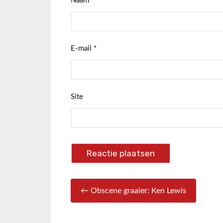
Naam
*
E-mail
*
Site
← Obscene graaier: Ken Lewis