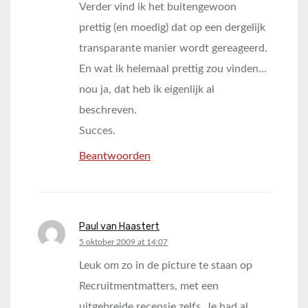
Verder vind ik het buitengewoon
prettig (en moedig) dat op een dergelijk
transparante manier wordt gereageerd.
En wat ik helemaal prettig zou vinden…
nou ja, dat heb ik eigenlijk al
beschreven.
Succes.
Beantwoorden
Paul van Haastert
says:
5 oktober 2009 at 14:07
Leuk om zo in de picture te staan op
Recruitmentmatters, met een
uitgebreide recensie zelfs. Je had al