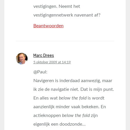
vestigingen. Neemt het
vestigingennetwerk navenant af?
Beantwoorden
Marc Drees
says:
5 oktober 2009 at 14:19
@Paul:
Navigeren is inderdaad aanwezig, maar
ik zie de navigatie niet. Dat is mijn punt.
En alles wat
below the fold
is wordt
aanzienlijk minder vaak bekeken. En
actieknoppen
below the fold
zijn
eigenlijk een doodzonde…