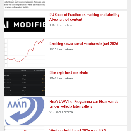
EU Code of Practice on marking and labelling
AI-generated content
1485 keer bekeken
Breaking news: aantal vacatures in juni 2026
1098 keer bekeken
Elke orgie kent een einde
1041 keer bekeken
Heeft UWV het Programma van Eisen van de
tender volledig laten vallen?
917 keer bekeken
Werkloosheid in mei 2026 naar 3,9%