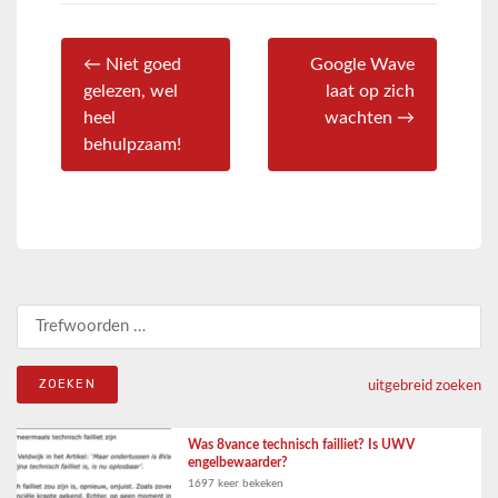
← Niet goed
Google Wave
gelezen, wel
laat op zich
heel
wachten →
behulpzaam!
Zoeken naar:
uitgebreid zoeken
Was 8vance technisch failliet? Is UWV
engelbewaarder?
1697 keer bekeken