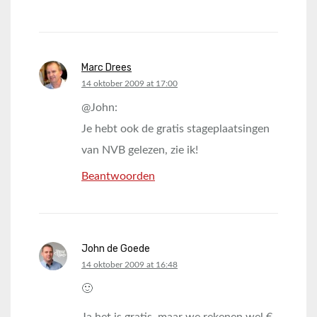
Marc Drees
says:
14 oktober 2009 at 17:00
@John:
Je hebt ook de gratis stageplaatsingen
van NVB gelezen, zie ik!
Beantwoorden
John de Goede
says:
14 oktober 2009 at 16:48
🙂
Ja het is gratis, maar we rekenen wel €