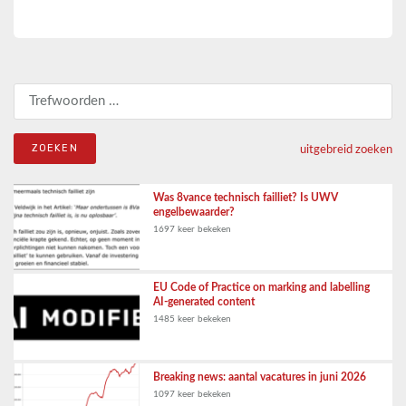
Zoeken naar:
uitgebreid zoeken
Was 8vance technisch failliet? Is UWV
engelbewaarder?
1697 keer bekeken
EU Code of Practice on marking and labelling
AI-generated content
1485 keer bekeken
Breaking news: aantal vacatures in juni 2026
1097 keer bekeken