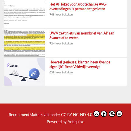
Het AP loket voor grootschalige AVG-
overtredingen is permanent gesloten
748 keer bekeken
UWV zegt niets van normbrief van AP aan
8vance af te weten
724 keer bekeken
Hoeveel (serieuze) klanten heeft 8vance
eigenlijk? René Veldwijk vervolgt
638 keer bekeken
RecruitmentMatters
valt onder
CC BY-NC-ND 4.0
Powered by Antiquitas