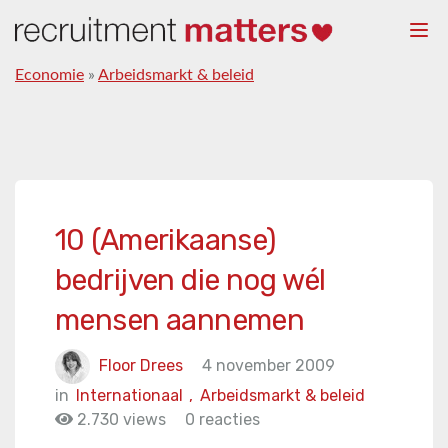
Togg
navi
Economie
»
Arbeidsmarkt & beleid
10 (Amerikaanse)
bedrijven die nog wél
mensen aannemen
Floor Drees
4 november 2009
in
Internationaal
,
Arbeidsmarkt & beleid
2.730 views
0 reacties