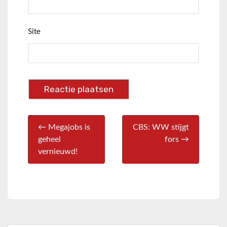
Site
← Megajobs is
CBS: WW stijgt
geheel
fors →
vernieuwd!