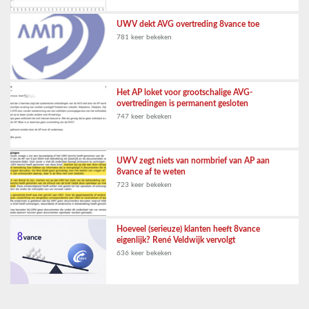
UWV dekt AVG overtreding 8vance toe
781 keer bekeken
Het AP loket voor grootschalige AVG-
overtredingen is permanent gesloten
747 keer bekeken
UWV zegt niets van normbrief van AP aan
8vance af te weten
723 keer bekeken
Hoeveel (serieuze) klanten heeft 8vance
eigenlijk? René Veldwijk vervolgt
636 keer bekeken