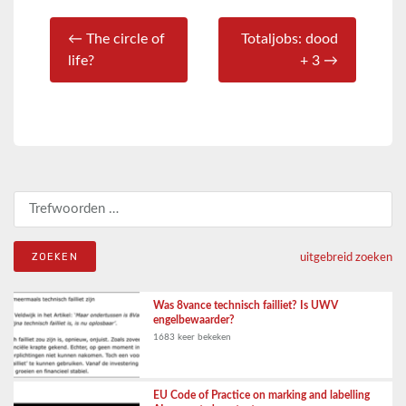
← The circle of
Totaljobs: dood
life?
+ 3 →
Zoeken naar:
uitgebreid zoeken
Was 8vance technisch failliet? Is UWV
engelbewaarder?
1683 keer bekeken
EU Code of Practice on marking and labelling