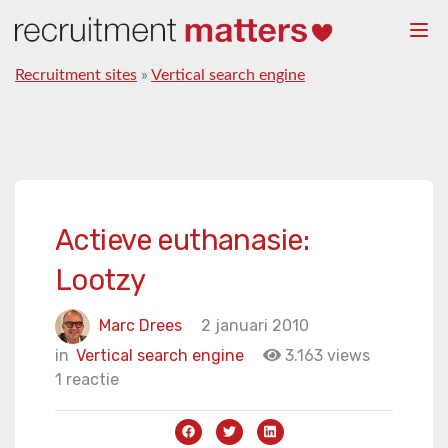
Togg
navi
Recruitment sites
»
Vertical search engine
Actieve euthanasie:
Lootzy
Marc Drees
2 januari 2010
in
Vertical search engine
3.163 views
1 reactie