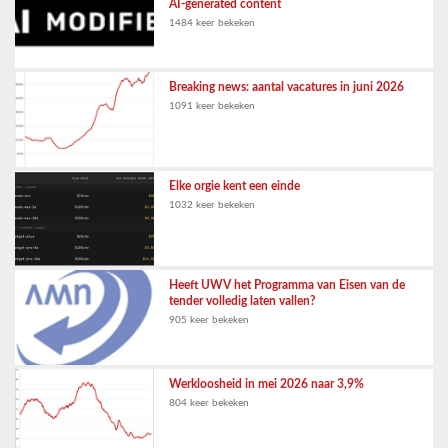
AI-generated content
1484 keer bekeken
Breaking news: aantal vacatures in juni 2026
1091 keer bekeken
Elke orgie kent een einde
1032 keer bekeken
Heeft UWV het Programma van Eisen van de
tender volledig laten vallen?
905 keer bekeken
Werkloosheid in mei 2026 naar 3,9%
804 keer bekeken