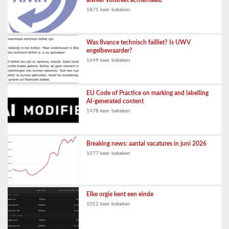
alweer volstrekt achterhaald
1871 keer bekeken
Was 8vance technisch failliet? Is UWV
engelbewaarder?
1649 keer bekeken
EU Code of Practice on marking and labelling
AI-generated content
1478 keer bekeken
Breaking news: aantal vacatures in juni 2026
1077 keer bekeken
Elke orgie kent een einde
1012 keer bekeken