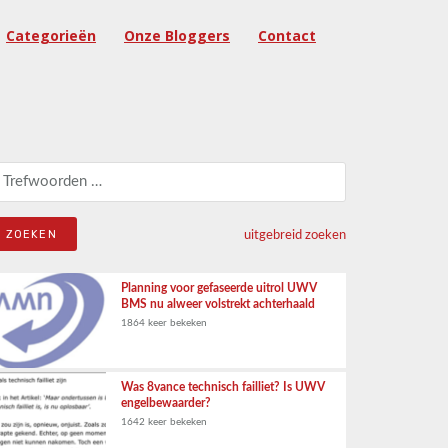
Categorieën
Onze Bloggers
Contact
eken naar:
uitgebreid zoeken
Planning voor gefaseerde uitrol UWV
BMS nu alweer volstrekt achterhaald
1864 keer bekeken
Was 8vance technisch failliet? Is UWV
engelbewaarder?
1642 keer bekeken