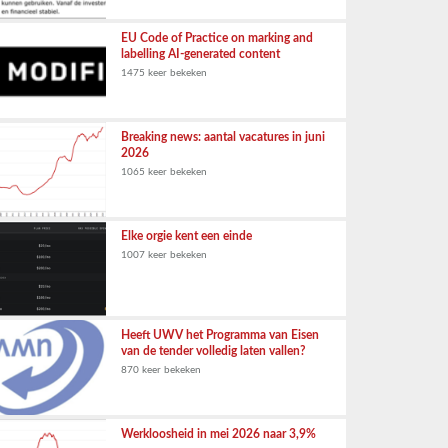
EU Code of Practice on marking and
labelling AI-generated content
1475 keer bekeken
Breaking news: aantal vacatures in juni
2026
1065 keer bekeken
Elke orgie kent een einde
1007 keer bekeken
Heeft UWV het Programma van Eisen
van de tender volledig laten vallen?
870 keer bekeken
Werkloosheid in mei 2026 naar 3,9%