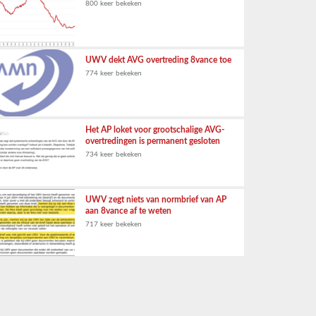
800 keer bekeken
UWV dekt AVG overtreding 8vance toe
774 keer bekeken
Het AP loket voor grootschalige AVG-
overtredingen is permanent gesloten
734 keer bekeken
UWV zegt niets van normbrief van AP
aan 8vance af te weten
717 keer bekeken