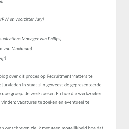
ou:
rPW en voorzitter Jury)
nications Manager van Philips)
ine van Maximum)
jf)
stblog over dit proces op RecruitmentMatters te
e juryleden in staat zijn geweest de gepresenteerde
e doelgroep: de werkzoeker. En hoe die werkzoeker
te vinden; vacatures te zoeken en eventueel te
en omschreven zie ik met geen mogelijkheid hoe dat