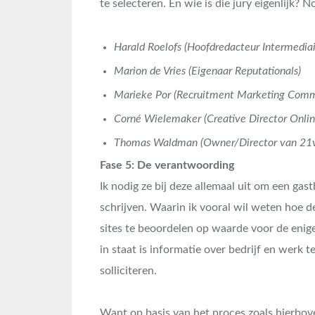
te selecteren. En wie is die jury eigenlijk? N
Harald Roelofs (Hoofdredacteur Intermediai
Marion de Vries (Eigenaar Reputationals)
Marieke Por (Recruitment Marketing Commu
Corné Wielemaker (Creative Director Onl
Thomas Waldman (Owner/Director van 21vi
Fase 5: De verantwoording
Ik nodig ze bij deze allemaal uit om een ga
schrijven. Waarin ik vooral wil weten hoe d
sites te beoordelen op waarde voor de enig
in staat is informatie over bedrijf en werk 
solliciteren.
Want op basis van het proces zoals hierbov