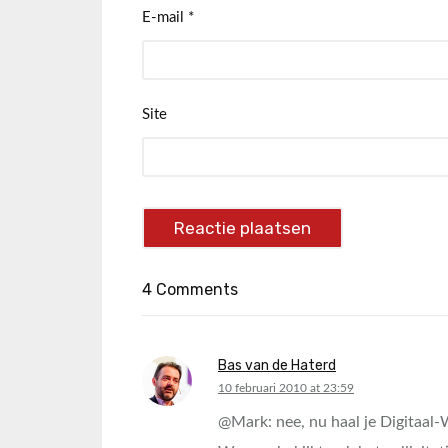
E-mail
*
Site
4 Comments
Bas van de Haterd
says:
10 februari 2010 at 23:59
@Mark: nee, nu haal je Digitaal-