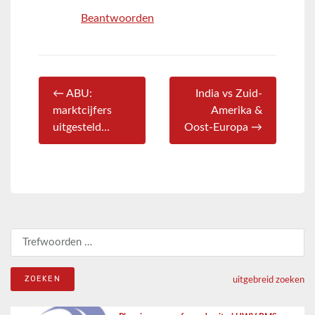
Beantwoorden
← ABU:
India vs Zuid-
marktcijfers
Amerika &
uitgesteld…
Oost-Europa →
Zoeken naar:
uitgebreid zoeken