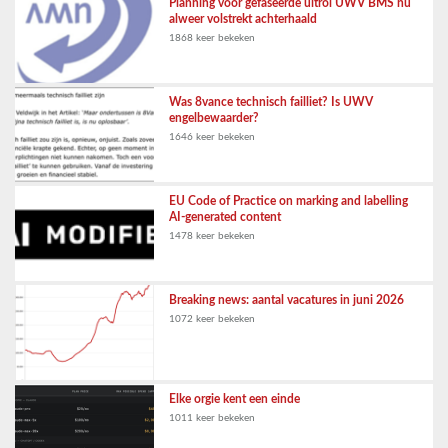
Planning voor gefaseerde uitrol UWV BMS nu
alweer volstrekt achterhaald
1868 keer bekeken
Was 8vance technisch failliet? Is UWV
engelbewaarder?
1646 keer bekeken
EU Code of Practice on marking and labelling
AI-generated content
1478 keer bekeken
Breaking news: aantal vacatures in juni 2026
1072 keer bekeken
Elke orgie kent een einde
1011 keer bekeken