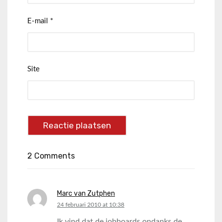
E-mail
*
Site
2 Comments
Marc van Zutphen
says:
24 februari 2010 at 10:38
Ik vind dat de jobboards ondanks de