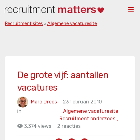
Togg
navi
Recruitment sites
»
Algemene vacaturesite
De grote vijf: aantallen
vacatures
Marc Drees
23 februari 2010
in
Algemene vacaturesite
Recruitment onderzoek
,
3.374 views
2 reacties