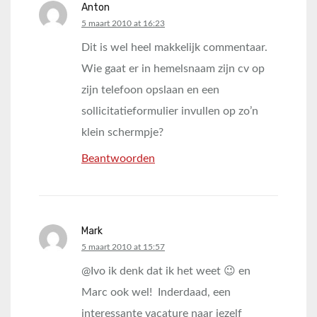
Anton
says:
5 maart 2010 at 16:23
Dit is wel heel makkelijk commentaar.
Wie gaat er in hemelsnaam zijn cv op
zijn telefoon opslaan en een
sollicitatieformulier invullen op zo’n
klein schermpje?
Beantwoorden
Mark
says:
5 maart 2010 at 15:57
@Ivo ik denk dat ik het weet 😉 en
Marc ook wel! Inderdaad, een
interessante vacature naar jezelf