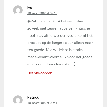
Ivo
says:
10 maart 2010 at 09:13
@Patrick, dus BETA betekent dan
zoveel: niet zeuren aub? Een kritische
noot mag altijd worden geuit, komt het
product op de langere duur alleen maar
ten goede. M.a.w.: Marc is straks
mede-verantwoordelijk voor het goede
eindproduct van Randstad 🙂
Beantwoorden
Patrick
says:
10 maart 2010 at 08:51