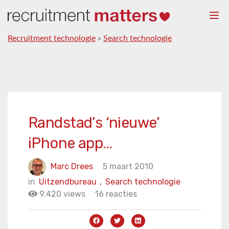
Togg
navi
Recruitment technologie
»
Search technologie
Randstad’s ‘nieuwe’
iPhone app…
Marc Drees
5 maart 2010
in
Uitzendbureau
,
Search technologie
9.420 views
16 reacties