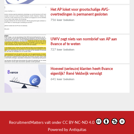
Het AP loket voor grootschalige AVG-
overtredingen is permanent gesloten
756 keer bekeken
UWV zegt niets van normbrief van AP aan
8vance af te weten
727 keer bekeken
Hoeveel (serieuze) klanten heeft 8vance
eigenlijk? René Veldwijk vervolgt
641 keer bekeken
RecruitmentMatters
valt onder
CC BY-NC-ND 4.0
Powered by Antiquitas