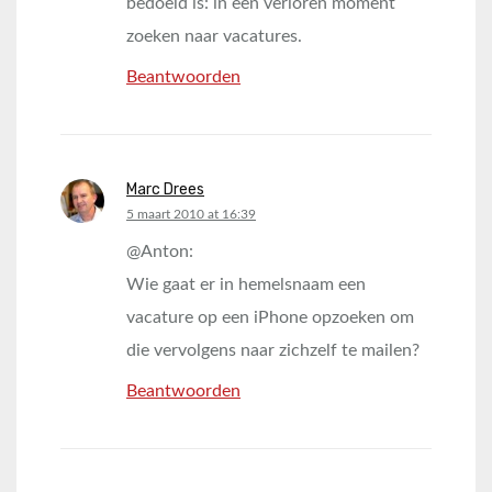
bedoeld is: in een verloren moment
zoeken naar vacatures.
Beantwoorden
Marc Drees
says:
5 maart 2010 at 16:39
@Anton:
Wie gaat er in hemelsnaam een
vacature op een iPhone opzoeken om
die vervolgens naar zichzelf te mailen?
Beantwoorden