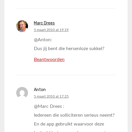
Marc Drees
says:
5 maart 2010 at 19:19
@Anton:
Dus jij bent die hersenloze sukkel?
Beantwoorden
Anton
says:
5 maart 2010 at 17:25
@Marc Drees :
Iedereen die solliciteren serieus neemt?
En de app gebruikt waarvoor deze