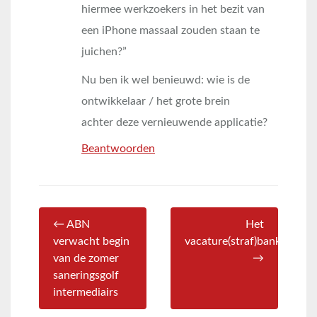
hiermee werkzoekers in het bezit van
een iPhone massaal zouden staan te
juichen?”
Nu ben ik wel benieuwd: wie is de
ontwikkelaar / het grote brein
achter deze vernieuwende applicatie?
Beantwoorden
← ABN
Het
verwacht begin
vacature(straf)bankje
van de zomer
→
saneringsgolf
intermediairs