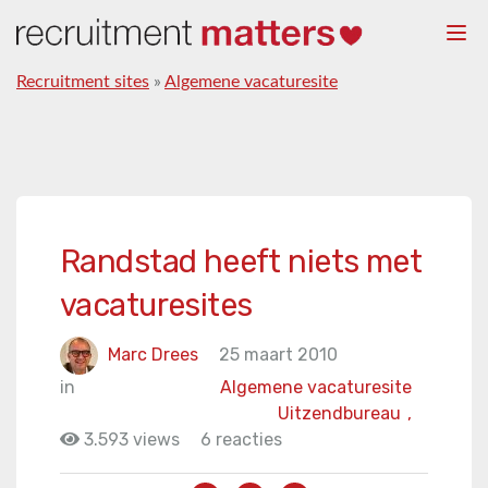
Togg
navi
Recruitment sites
»
Algemene vacaturesite
Randstad heeft niets met
vacaturesites
Marc Drees
25 maart 2010
in
Algemene vacaturesite
Uitzendbureau
,
3.593 views
6 reacties