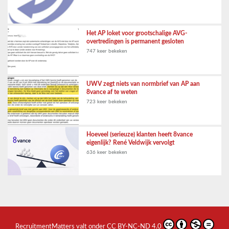
Het AP loket voor grootschalige AVG-
overtredingen is permanent gesloten
747 keer bekeken
UWV zegt niets van normbrief van AP aan
8vance af te weten
723 keer bekeken
Hoeveel (serieuze) klanten heeft 8vance
eigenlijk? René Veldwijk vervolgt
636 keer bekeken
RecruitmentMatters
valt onder
CC BY-NC-ND 4.0