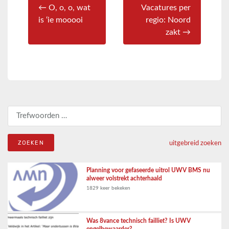
← O, o, o, wat
Vacatures per
is ‘ie mooooi
regio: Noord
zakt →
Zoeken naar:
uitgebreid zoeken
Planning voor gefaseerde uitrol UWV BMS nu
alweer volstrekt achterhaald
1829 keer bekeken
Was 8vance technisch failliet? Is UWV