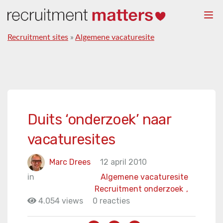
Togg
navi
Recruitment sites
»
Algemene vacaturesite
Duits ‘onderzoek’ naar
vacaturesites
Marc Drees
12 april 2010
in
Algemene vacaturesite
Recruitment onderzoek
,
4.054 views
0 reacties