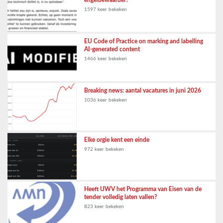
engelbewaarder?
1597 keer bekeken
EU Code of Practice on marking and labelling
AI-generated content
1466 keer bekeken
Breaking news: aantal vacatures in juni 2026
1036 keer bekeken
Elke orgie kent een einde
972 keer bekeken
Heeft UWV het Programma van Eisen van de
tender volledig laten vallen?
823 keer bekeken