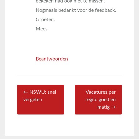
bekeken had ook niet te missen.
Nogmaals bedankt voor de feedback.
Groeten,
Mees
Beantwoorden
← NSWU: snel
Vacatures per
vergeten
regio: goed en
matig →