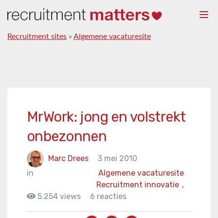
Togg
navi
Recruitment sites
»
Algemene vacaturesite
MrWork: jong en volstrekt
onbezonnen
Marc Drees
3 mei 2010
in
Algemene vacaturesite
Recruitment innovatie
,
5.254 views
6 reacties