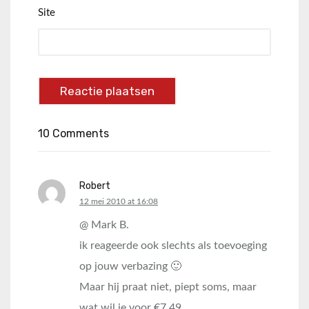
Site
10 Comments
Robert
says:
12 mei 2010 at 16:08
@ Mark B.
ik reageerde ook slechts als toevoeging
op jouw verbazing 🙂
Maar hij praat niet, piept soms, maar
wat wil je voor €7,49