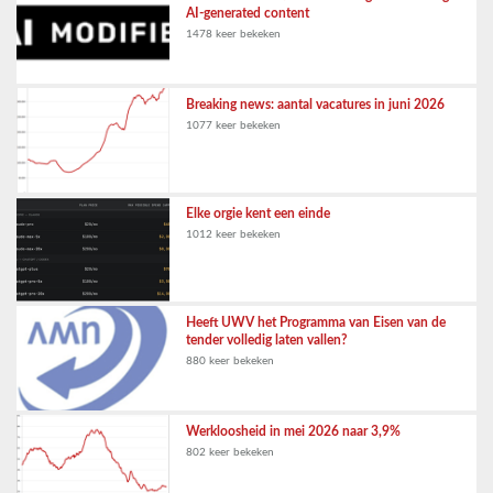
AI-generated content
1478 keer bekeken
Breaking news: aantal vacatures in juni 2026
1077 keer bekeken
Elke orgie kent een einde
1012 keer bekeken
Heeft UWV het Programma van Eisen van de
tender volledig laten vallen?
880 keer bekeken
Werkloosheid in mei 2026 naar 3,9%
802 keer bekeken