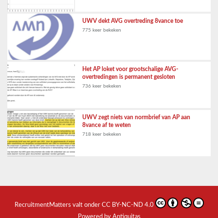
UWV dekt AVG overtreding 8vance toe
775 keer bekeken
Het AP loket voor grootschalige AVG-
overtredingen is permanent gesloten
736 keer bekeken
UWV zegt niets van normbrief van AP aan
8vance af te weten
718 keer bekeken
RecruitmentMatters
valt onder
CC BY-NC-ND 4.0
Powered by Antiquitas