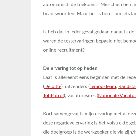
automatisch de toekomst? Misschien ben je g
beantwoorden. Maar het is beter om iets la
Ik heb dat in ieder geval gedaan nadat ik de
waren de testervaringen bepaald niet bemoe
online recruitment?
De ervaring tot op heden
Laat ik allereerst eens beginnen met de rece
(
Deloitte
), uitzenders (
Tempo-Team
,
Randsta
JobPatrol
), vacaturesites (
Nationale Vacatu
Kort samengevat is mijn ervaring met al dez
deze negatieve ervaring is het volstrekte g
die doelgroep is de werkzoeker die via zij