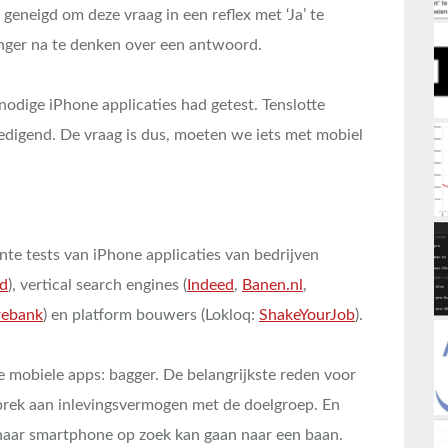
eneigd om deze vraag in een reflex met ‘Ja’ te
nger na te denken over een antwoord.
 nodige iPhone applicaties had getest. Tenslotte
digend. De vraag is dus, moeten we iets met mobiel
nte tests van iPhone applicaties van bedrijven
d
), vertical search engines (
Indeed
,
Banen.nl
,
rebank
) en platform bouwers (Lokloq:
ShakeYourJob
).
e mobiele apps: bagger. De belangrijkste reden voor
ebrek aan inlevingsvermogen met de doelgroep. En
n/haar smartphone op zoek kan gaan naar een baan.