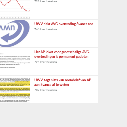
798 keer bekeken
UWV dekt AVG overtreding 8vance toe
766 keer bekeken
Het AP loket voor grootschalige AVG-
overtredingen is permanent gesloten
725 keer bekeken
UWV zegt niets van normbrief van AP
aan 8vance af te weten
707 keer bekeken