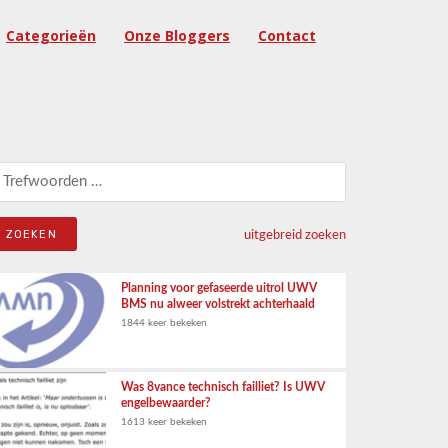
Categorieën
Onze Bloggers
Contact
eken naar:
uitgebreid zoeken
Planning voor gefaseerde uitrol UWV
BMS nu alweer volstrekt achterhaald
1844 keer bekeken
Was 8vance technisch failliet? Is UWV
engelbewaarder?
1613 keer bekeken