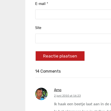
E-mail
*
Site
14 Comments
Arno
says:
2 juni 2010 at 16:23
Ik haak een beetje laat aan in de 