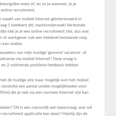
belangrijke mate of, en zo ja wanneer, je je
online recruitment.
ik maakt van mobiel Internet geinteresseerd in
raag 1 betekent dit: marktonderzoek! Verdomde
otte heb je al een online recruitment site, dus wat
air of werkgever ook een heleboel bestaande resp.
 kan stellen.
bezoekers van mijn huidige ‘gewone’ vacature- of
ealiseren via mobiel Internet? Deze vraag is
 1 en 2 voldoende positieve feedback hebben
 met de huidige site maar mogelijk wel met mobiel
 tenslotte een aantal unieke mogelijkheden voor
’en) die je niet via een normale Internet site kan
bieden? Dit is een natuurlijk een basisvraag; wat wil
e recruitment applicatie kan doen? Hierbij zijn de