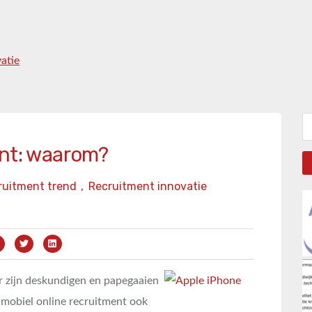
atie
Zo
ent: waarom?
ruitment trend
,
Recruitment innovatie
r zijn deskundigen en papegaaien
 mobiel online recruitment ook