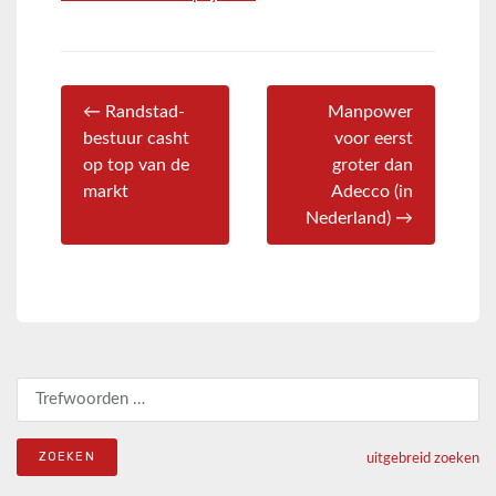
← Randstad-
Manpower
bestuur casht
voor eerst
op top van de
groter dan
markt
Adecco (in
Nederland) →
Zoeken naar:
uitgebreid zoeken