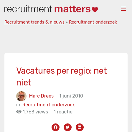
Togg
navi
Recruitment trends & nieuws
»
Recruitment onderzoek
Vacatures per regio: net
niet
Marc Drees
1 juni 2010
in
Recruitment onderzoek
1.763 views
1 reactie