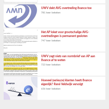
UWV dekt AVG overtreding 8vance toe
781 keer bekeken
Het AP loket voor grootschalige AVG-
overtredingen is permanent gesloten
747 keer bekeken
UWV zegt niets van normbrief van AP aan
8vance af te weten
723 keer bekeken
Hoeveel (serieuze) klanten heeft 8vance
eigenlijk? René Veldwijk vervolgt
636 keer bekeken