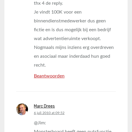
thx 4 de reply.
Je vindt 100K voor een
binnendienstmedewerker dus geen
fictie en is dus mogelijk bij een bedrijf
wat advertentieruimte verkoopt.
Nogmaals mijns inziens erg overdreven
en asociaal maar inderdaad hun goed
recht.
Beantwoorden
Marc Drees
says:
6 juli 2010 at 09:52
@Jim:
Monsterboard heeft geen nutsfunctie