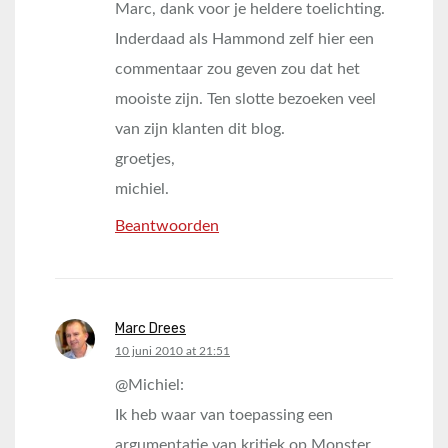
Marc, dank voor je heldere toelichting.
Inderdaad als Hammond zelf hier een
commentaar zou geven zou dat het
mooiste zijn. Ten slotte bezoeken veel
van zijn klanten dit blog.
groetjes,
michiel.
Beantwoorden
Marc Drees
says:
10 juni 2010 at 21:51
@Michiel:
Ik heb waar van toepassing een
argumentatie van kritiek op Monster,