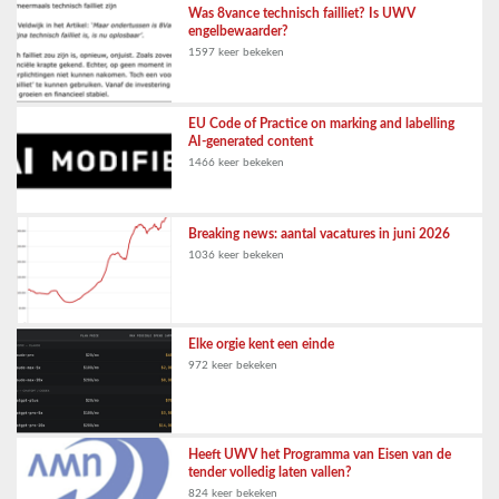
Was 8vance technisch failliet? Is UWV
engelbewaarder?
1597 keer bekeken
EU Code of Practice on marking and labelling
AI-generated content
1466 keer bekeken
Breaking news: aantal vacatures in juni 2026
1036 keer bekeken
Elke orgie kent een einde
972 keer bekeken
Heeft UWV het Programma van Eisen van de
tender volledig laten vallen?
824 keer bekeken