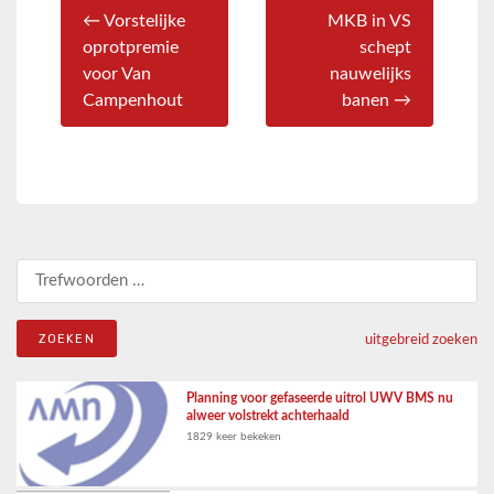
← Vorstelijke
MKB in VS
oprotpremie
schept
voor Van
nauwelijks
Campenhout
banen →
Zoeken naar:
uitgebreid zoeken
Planning voor gefaseerde uitrol UWV BMS nu
alweer volstrekt achterhaald
1829 keer bekeken