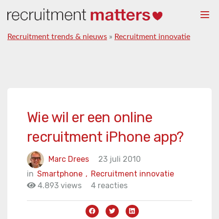
Togg
navi
Recruitment trends & nieuws
»
Recruitment innovatie
Wie wil er een online
recruitment iPhone app?
Marc Drees
23 juli 2010
in
Smartphone
,
Recruitment innovatie
4.893 views
4 reacties