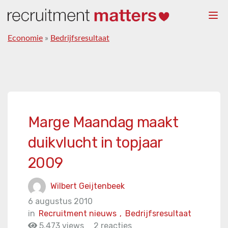
Togg
navi
Economie
»
Bedrijfsresultaat
Marge Maandag maakt
duikvlucht in topjaar
2009
Wilbert Geijtenbeek
6 augustus 2010
in
Recruitment nieuws
,
Bedrijfsresultaat
5.473 views
2 reacties