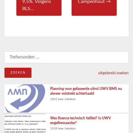
9,5%. Volgens
Campenhout →
BLS…
Zoeken naar:
uitgebreid zoeken
Planning voor gefaseerde uitrol UWV BMS nu
alweer volstrekt achterhaald
1861 keer bekeken
Was 8vance technisch failliet? Is UWV
engelbewaarder?
1638 keer bekeken