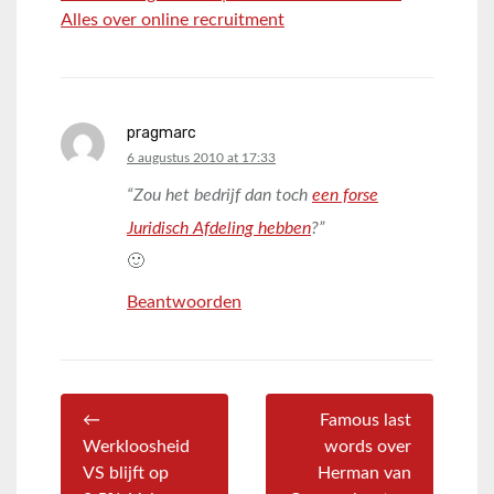
Alles over online recruitment
pragmarc
says:
6 augustus 2010 at 17:33
“Zou het bedrijf dan toch
een forse
Juridisch Afdeling hebben
?”
🙂
Beantwoorden
←
Famous last
Werkloosheid
words over
VS blijft op
Herman van