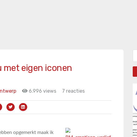
Zo
 met eigen iconen
ontwerp
6.996 views
7 reacties
hebben opgemerkt maak ik