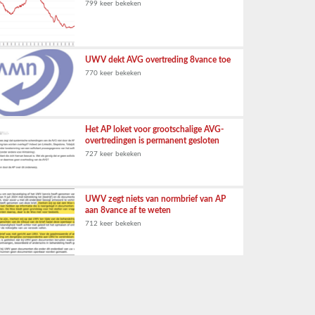
799 keer bekeken
UWV dekt AVG overtreding 8vance toe
770 keer bekeken
Het AP loket voor grootschalige AVG-
overtredingen is permanent gesloten
727 keer bekeken
UWV zegt niets van normbrief van AP
aan 8vance af te weten
712 keer bekeken