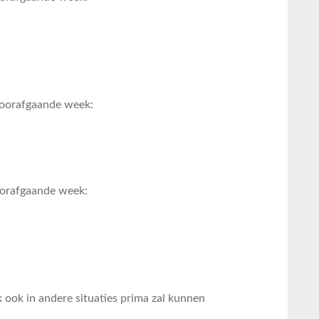
 voorafgaande week:
oorafgaande week:
jk ook in andere situaties prima zal kunnen