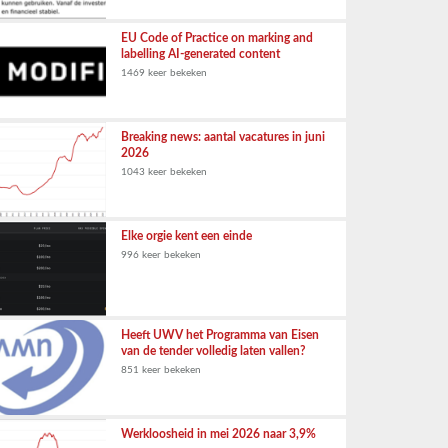
EU Code of Practice on marking and
labelling AI-generated content
1469 keer bekeken
Breaking news: aantal vacatures in juni
2026
1043 keer bekeken
Elke orgie kent een einde
996 keer bekeken
Heeft UWV het Programma van Eisen
van de tender volledig laten vallen?
851 keer bekeken
Werkloosheid in mei 2026 naar 3,9%