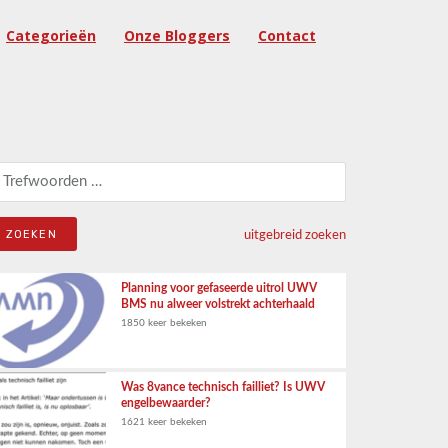
Categorieën
Onze Bloggers
Contact
eken naar:
uitgebreid zoeken
Planning voor gefaseerde uitrol UWV
BMS nu alweer volstrekt achterhaald
1850 keer bekeken
Was 8vance technisch failliet? Is UWV
engelbewaarder?
1621 keer bekeken