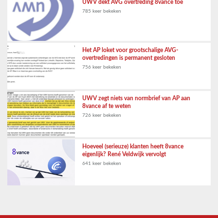
UWV dekt AVG overtreding 8vance toe
785 keer bekeken
Het AP loket voor grootschalige AVG-
overtredingen is permanent gesloten
756 keer bekeken
UWV zegt niets van normbrief van AP aan
8vance af te weten
726 keer bekeken
Hoeveel (serieuze) klanten heeft 8vance
eigenlijk? René Veldwijk vervolgt
641 keer bekeken