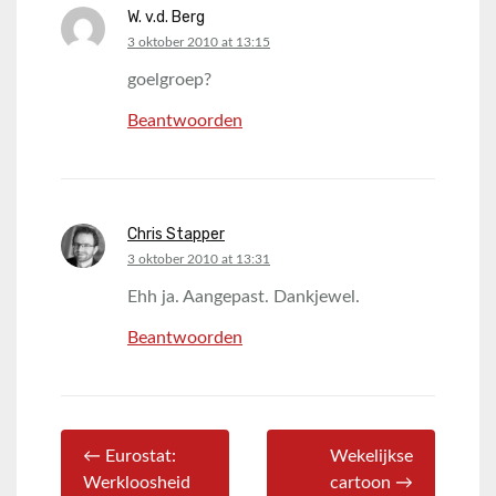
W. v.d. Berg
says:
3 oktober 2010 at 13:15
goelgroep?
Beantwoorden
Chris Stapper
says:
3 oktober 2010 at 13:31
Ehh ja. Aangepast. Dankjewel.
Beantwoorden
← Eurostat:
Wekelijkse
Werkloosheid
cartoon →