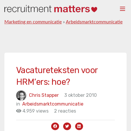
Togg
navi
Marketing en communicatie
»
Arbeidsmarktcommunicatie
Vacatureteksten voor
HRM’ers: hoe?
Chris Stapper
3 oktober 2010
in
Arbeidsmarktcommunicatie
4.959 views
2 reacties