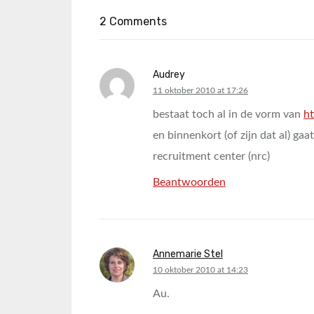
2 Comments
Audrey
says:
11 oktober 2010 at 17:26
bestaat toch al in de vorm van
h
en binnenkort (of zijn dat al) ga
recruitment center (nrc)
Beantwoorden
Annemarie Stel
says:
10 oktober 2010 at 14:23
Au.