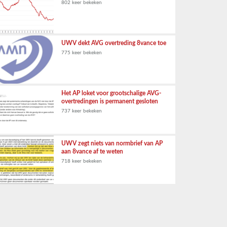
802 keer bekeken
UWV dekt AVG overtreding 8vance toe
775 keer bekeken
Het AP loket voor grootschalige AVG-
overtredingen is permanent gesloten
737 keer bekeken
UWV zegt niets van normbrief van AP
aan 8vance af te weten
718 keer bekeken