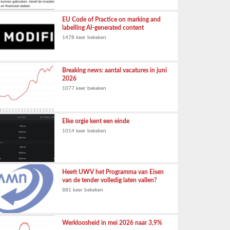
EU Code of Practice on marking and
labelling AI-generated content
1478 keer bekeken
Breaking news: aantal vacatures in juni
2026
1077 keer bekeken
Elke orgie kent een einde
1014 keer bekeken
Heeft UWV het Programma van Eisen
van de tender volledig laten vallen?
881 keer bekeken
Werkloosheid in mei 2026 naar 3,9%